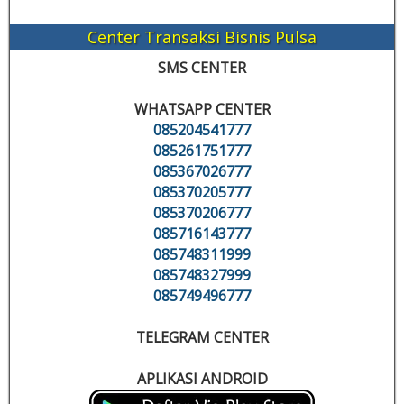
Center Transaksi Bisnis Pulsa
SMS CENTER
WHATSAPP CENTER
085204541777
085261751777
085367026777
085370205777
085370206777
085716143777
085748311999
085748327999
085749496777
TELEGRAM CENTER
APLIKASI ANDROID