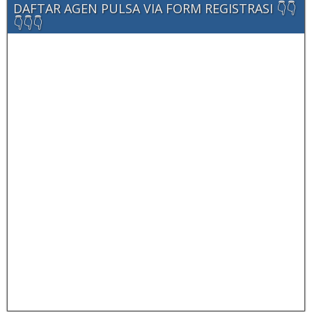
DAFTAR AGEN PULSA VIA FORM REGISTRASI 👇👇
👇👇👇