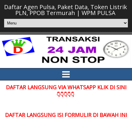
Daftar Agen Pulsa, Paket Data, Token Listrik
PLN, PPOB Termurah | WPM PULSA
DAFTAR LANGSUNG VIA WHATSAPP KLIK DI SINI
👇👇👇👇👇
DAFTAR LANGSUNG ISI FORMULIR DI BAWAH INI