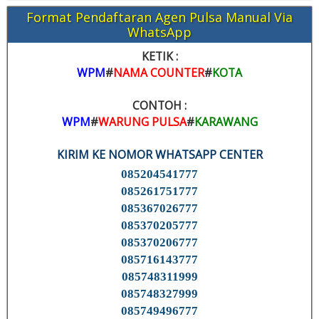
Format Pendaftaran Agen Pulsa Manual Via
WhatsApp
KETIK :
WPM
#
NAMA COUNTER
#
KOTA
CONTOH :
WPM
#
WARUNG PULSA
#
KARAWANG
KIRIM KE NOMOR WHATSAPP CENTER
085204541777
085261751777
085367026777
085370205777
085370206777
085716143777
085748311999
085748327999
085749496777