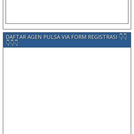
DAFTAR AGEN PULSA VIA FORM REGISTRASI 👇👇
👇👇👇