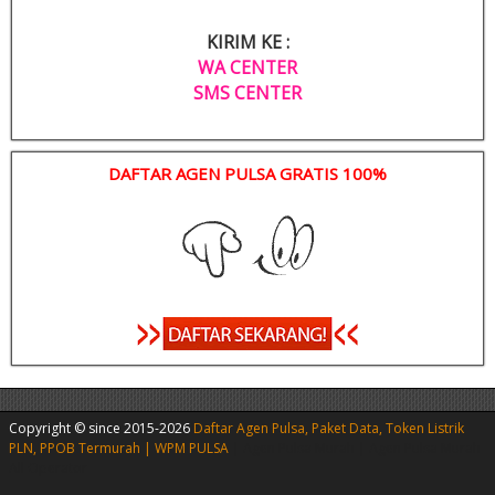
KIRIM KE :
WA CENTER
SMS CENTER
DAFTAR AGEN PULSA GRATIS 100%
Copyright © since 2015-2026
Daftar Agen Pulsa, Paket Data, Token Listrik
PLN, PPOB Termurah | WPM PULSA
|
Agen Pulsa Murah
|
Agen Pulsa Murah
All Operator