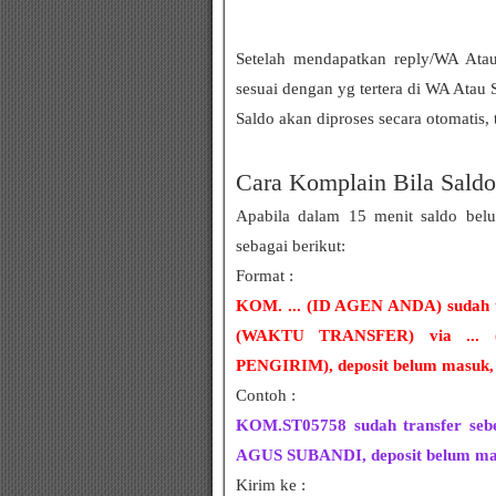
Setelah mendapatkan reply/WA Atau
sesuai dengan yg tertera di WA Atau 
Saldo akan diproses secara otomatis, 
Cara Komplain Bila Sald
Apabila dalam 15 menit saldo be
sebagai berikut:
Format :
KOM. ... (ID AGEN ANDA) sudah t
(WAKTU TRANSFER) via ...
PENGIRIM), deposit belum masuk, 
Contoh :
KOM.ST05758 sudah transfer sebe
AGUS SUBANDI, deposit belum mas
Kirim ke :