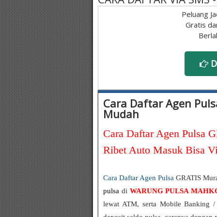
Peluang Ja
Gratis da
Berla
D
Cara Daftar Agen Puls
Mudah
Cara Daftar Agen Pulsa G
Ribet Auto Masuk Bisa V
Cara Daftar Agen Pulsa
GRATIS Murah
pulsa
di
WARUNG PULSA MAHK
lewat ATM, serta Mobile Banking / 