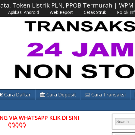
 Data, Token Listrik PLN, PPOB Termurah | WP
Aplikasi Android
Web Report
Cetak Struk
Pojok In
Cara Daftar
Cara Deposit
Cara Transaksi
G VIA WHATSAPP KLIK DI SINI
👇👇👇👇👇