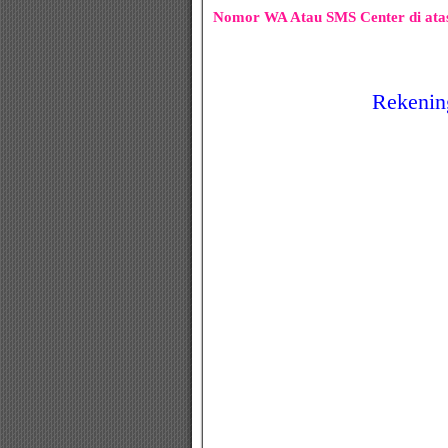
Nomor WA Atau SMS Center di ata
Rekenin