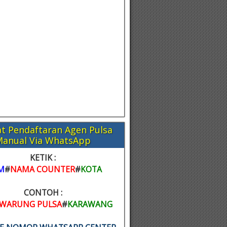
t Pendaftaran Agen Pulsa
Manual Via WhatsApp
KETIK :
M
#
NAMA COUNTER
#
KOTA
CONTOH :
WARUNG PULSA
#
KARAWANG