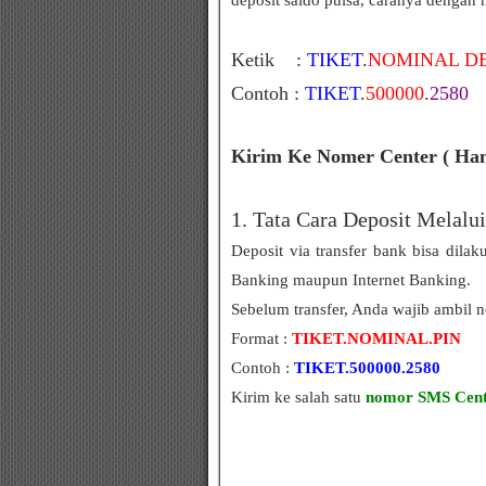
deposit saldo pulsa, caranya dengan
Ketik :
TIKET
.
NOMINAL DE
Contoh :
TIKET
.
500000
.
2580
Kirim Ke Nomer Center ( Ha
1. Tata Cara Deposit Melalu
Deposit via transfer bank bisa dil
Banking maupun Internet Banking.
Sebelum transfer, Anda wajib ambil 
Format :
TIKET.NOMINAL.PIN
Contoh :
TIKET.500000.2580
Kirim ke salah satu
nomor SMS Cent