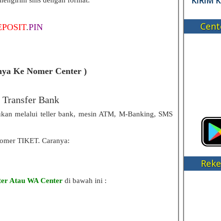
KIRIM 
 mengirim sms dengan format:
Cent
POSIT
.
PIN
nya Ke Nomer Center )
i Transfer Bank
akukan melalui teller bank, mesin ATM, M-Banking, SMS
nomer TIKET. Caranya:
Reke
er Atau WA Center
di bawah ini :