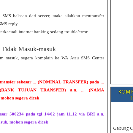
 SMS balasan dari server, maka silahkan mentransfer
SMS reply.
terkecuali internet banking sedang trouble/error.
o Tidak Masuk-masuk
lum masuk, segera komplain ke WA Atau SMS Center
ransfer sebesar ... (NOMINAL TRANSFER) pada ...
 (BANK TUJUAN TRANSFER) a.n. ... (NAMA
KOMP
T
mohon segera dicek
sar 500234 pada tgl 14/02 jam 11.12 via BRI a.n.
uk, mohon segera dicek
Gabung C