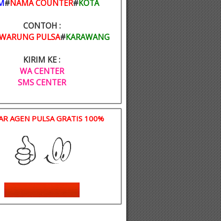
M
#
NAMA COUNTER
#
KOTA
CONTOH :
WARUNG PULSA
#
KARAWANG
KIRIM KE :
WA CENTER
SMS CENTER
AR AGEN PULSA GRATIS 100%