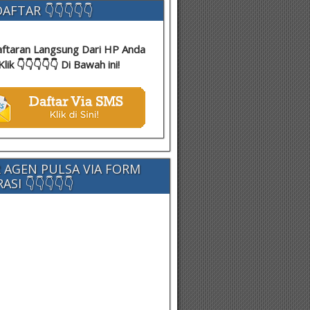
AFTAR 👇👇👇👇👇
ftaran Langsung Dari HP Anda
Klik 👇👇👇👇👇 Di Bawah ini!
 AGEN PULSA VIA FORM
SI 👇👇👇👇👇