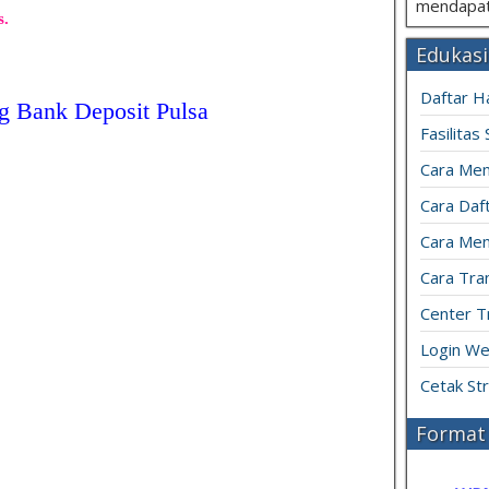
mendapat
s.
Edukasi
Daftar H
g Bank Deposit Pulsa
Fasilitas
Cara Mem
Cara Daft
Cara Men
Cara Tran
Center T
Login We
Cetak St
Format 