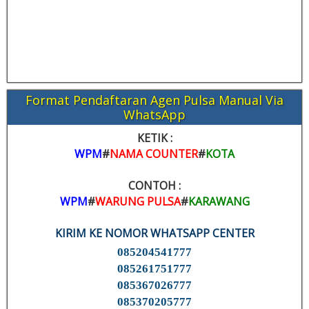
Format Pendaftaran Agen Pulsa Manual Via
WhatsApp
KETIK :
WPM
#
NAMA COUNTER
#
KOTA
CONTOH :
WPM
#
WARUNG PULSA
#
KARAWANG
KIRIM KE NOMOR WHATSAPP CENTER
085204541777
085261751777
085367026777
085370205777