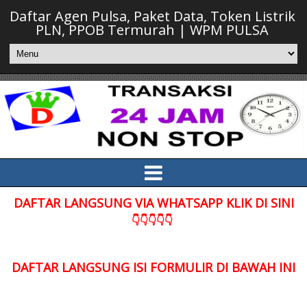
Daftar Agen Pulsa, Paket Data, Token Listrik
PLN, PPOB Termurah | WPM PULSA
DAFTAR LANGSUNG VIA WHATSAPP KLIK DI SINI
👇👇👇👇👇
DAFTAR LANGSUNG ISI FORMULIR DI BAWAH INI