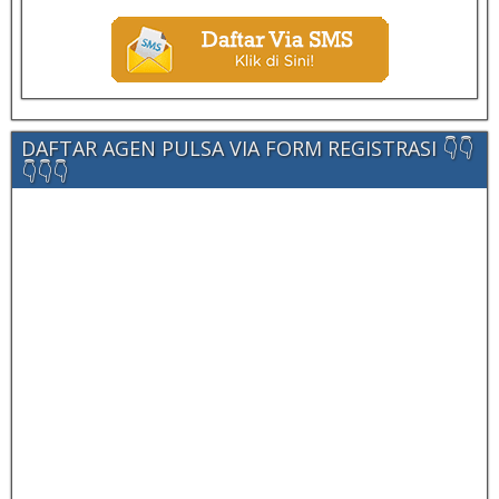
DAFTAR AGEN PULSA VIA FORM REGISTRASI 👇👇
👇👇👇