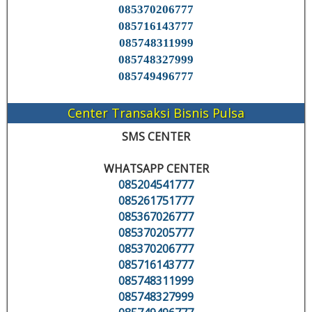
085370206777
085716143777
085748311999
085748327999
085749496777
Center Transaksi Bisnis Pulsa
SMS CENTER
WHATSAPP CENTER
085204541777
085261751777
085367026777
085370205777
085370206777
085716143777
085748311999
085748327999