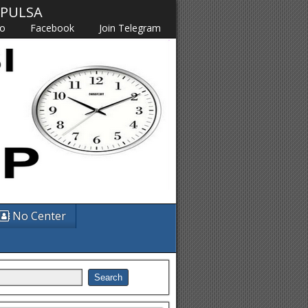
M PULSA
fo
Facebook
Join Telegram
No Center