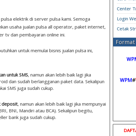
Center T
Login We
s pulsa elektrik di server pulsa kami. Semoga
 usaha jualan pulsa all operator, paket internet,
Cetak St
er tv dan pembayaran online ini.
Format 
tuhkan untuk memulai bisnis jualan pulsa ini,
WP
an untuk SMS
, namun akan lebih baik lagi jika
WPM
#
id dan sudah berlangganan paket data. Sekalipun
akai SMS juga sudah cukup.
k deposit
, namun akan lebih baik lagi jika mempunyai
(BRI, BNI, Mandiri atau BCA). Sekalipun begitu,
eller bank juga sudah cukup.
DAFT