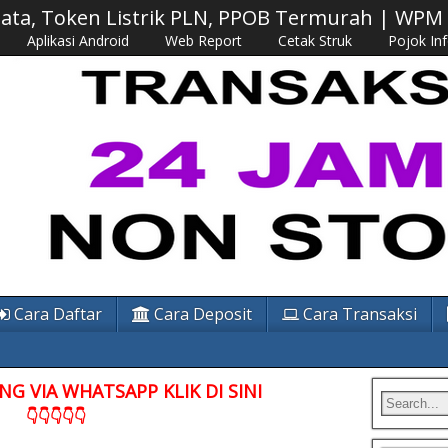
 Data, Token Listrik PLN, PPOB Termurah | WP
Aplikasi Android
Web Report
Cetak Struk
Pojok In
Cara Daftar
Cara Deposit
Cara Transaksi
G VIA WHATSAPP KLIK DI SINI
👇👇👇👇👇