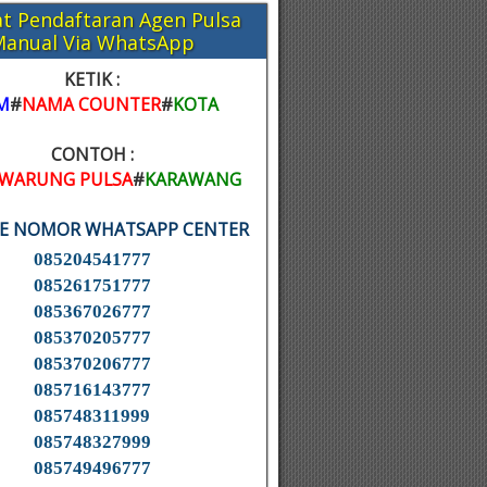
t Pendaftaran Agen Pulsa
Manual Via WhatsApp
KETIK :
M
#
NAMA COUNTER
#
KOTA
CONTOH :
WARUNG PULSA
#
KARAWANG
KE NOMOR WHATSAPP CENTER
085204541777
085261751777
085367026777
085370205777
085370206777
085716143777
085748311999
085748327999
085749496777