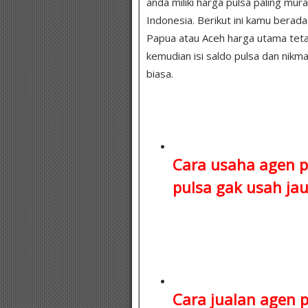
anda miliki harga pulsa paling mur
Indonesia. Berikut ini kamu bera
Papua atau Aceh harga utama tetap 
kemudian isi saldo pulsa dan nikma
biasa.
Cara usaha agen p
pulsa
gak usah jauh
Cara jualan agen 