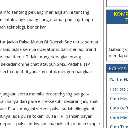
pa info tentang peluang menjanjikan ini tentang
KOMP
T
n untuk jangka yang sangat amat panjang tanpa
an teknologi, bener kan.
tar Jualan Pulsa Murah Di Daerah Soe
untuk semua
Gabung C
Bisnis pulsa semua operator sudah menjadi trand
mendapat
saha utama. Tidak jarang sebagian orang
sekedar online chat ataupun SMS. Padahal HP
Edukasi
 serta dapat di gunakan untuk mengembangkan
Daftar H
Fasilitas
rjangkau serta memiliki prospek yang sangat-
Cara Mem
 hanya dari para elit eksekutif sekarang ini, anak
Cara Daft
sa HP sekarang ini server pulsa sudah dilengkapi
unya, ada pulsa token, pulsa HP, bahkan bayar
Cara Men
u deposit pulsa. Intinya usaha pulsa itu mudah simple
Cara Tran