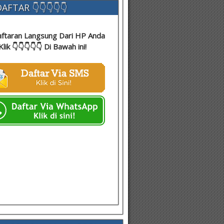
AFTAR 👇👇👇👇👇
ftaran Langsung Dari HP Anda
Klik 👇👇👇👇👇 Di Bawah ini!