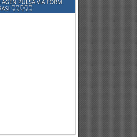
 AGEN PULSA VIA FORM
SI 👇👇👇👇👇