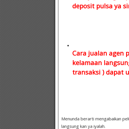
deposit pulsa
ya si
Cara jualan agen 
kelamaan
langsung
transaksi )
dapat u
Menunda berarti mengabaikan peluang
langsung kan ya iyalah.