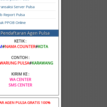
ransaksi Server Pulsa
b Report Pulsa
ruk PPOB Online
Pendaftaran Agen Pulsa
KETIK :
M
#
NAMA COUNTER
#
KOTA
CONTOH :
WARUNG PULSA
#
KARAWANG
KIRIM KE :
WA CENTER
SMS CENTER
AR AGEN PULSA GRATIS 100%