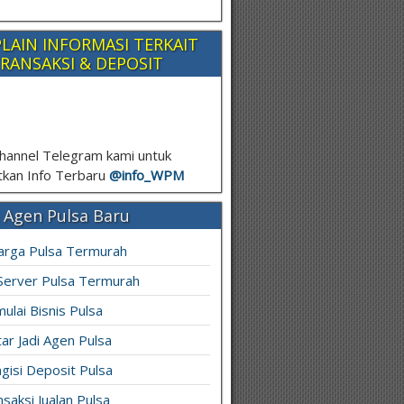
LAIN INFORMASI TERKAIT
RANSAKSI & DEPOSIT
hannel Telegram kami untuk
kan Info Terbaru
@info_
WPM
 Agen Pulsa Baru
arga Pulsa Termurah
 Server Pulsa Termurah
ulai Bisnis Pulsa
ar Jadi Agen Pulsa
gisi Deposit Pulsa
saksi Jualan Pulsa