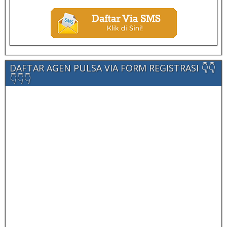
DAFTAR AGEN PULSA VIA FORM REGISTRASI 👇👇
👇👇👇