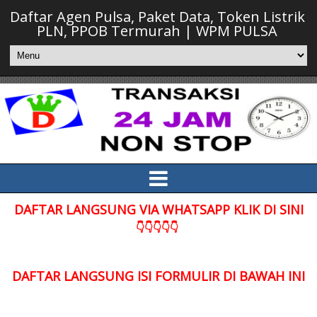
Daftar Agen Pulsa, Paket Data, Token Listrik
PLN, PPOB Termurah | WPM PULSA
DAFTAR LANGSUNG VIA WHATSAPP KLIK DI SINI
👇👇👇👇👇
DAFTAR LANGSUNG ISI FORMULIR DI BAWAH INI