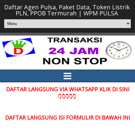
Daftar Agen Pulsa, Paket Data, Token Listrik
PLN, PPOB Termurah | WPM PULSA
DAFTAR LANGSUNG VIA WHATSAPP KLIK DI SINI
👇👇👇👇👇
DAFTAR LANGSUNG ISI FORMULIR DI BAWAH INI