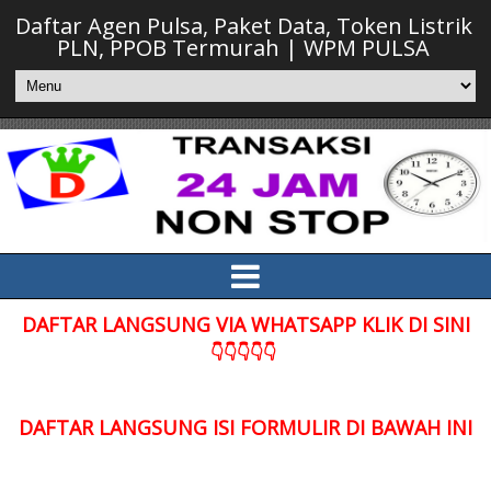
Daftar Agen Pulsa, Paket Data, Token Listrik
PLN, PPOB Termurah | WPM PULSA
DAFTAR LANGSUNG VIA WHATSAPP KLIK DI SINI
👇👇👇👇👇
DAFTAR LANGSUNG ISI FORMULIR DI BAWAH INI