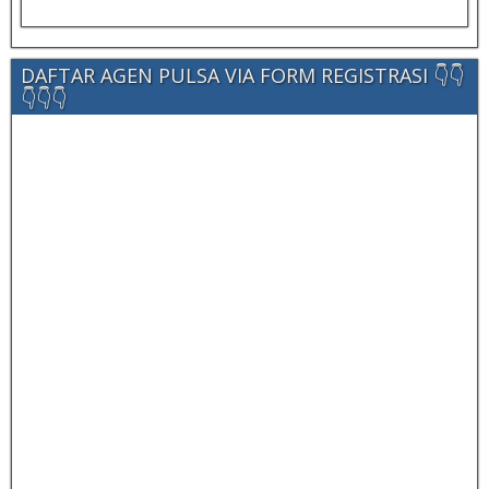
DAFTAR AGEN PULSA VIA FORM REGISTRASI 👇👇
👇👇👇