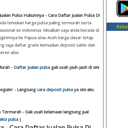
Jualan Pulsa Hukumnya - Cara Daftar Jualan Pulsa Di
 anda temukan harga pulsa paling termurah serta
Reke
asional se Indonesia. Misalkan saja anda berada di
girimnya ke Papua atau Aceh harga dasar tetap
sung saja daftar gratis kemudian deposit saldo dan
keren abis.
Murah -
Daftar jualan pulsa
gak usah jauh-jauh di sini
 Reguler - Langsung
cara deposit pulsa
ya sini aku
sa Termurah - Gak usah kelamaan langsung jual
aksi pulsa
)
 - Cara Daftar Jualan Pulsa Di