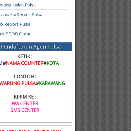
saksi Jualan Pulsa
ransaksi Server Pulsa
b Report Pulsa
ruk PPOB Online
Pendaftaran Agen Pulsa
KETIK :
M
#
NAMA COUNTER
#
KOTA
CONTOH :
WARUNG PULSA
#
KARAWANG
KIRIM KE :
WA CENTER
SMS CENTER