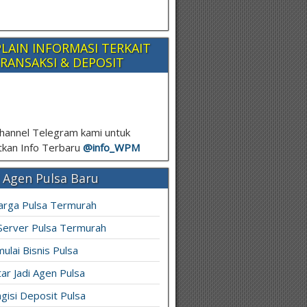
LAIN INFORMASI TERKAIT
RANSAKSI & DEPOSIT
hannel Telegram kami untuk
kan Info Terbaru
@info_
WPM
 Agen Pulsa Baru
arga Pulsa Termurah
 Server Pulsa Termurah
ulai Bisnis Pulsa
ar Jadi Agen Pulsa
gisi Deposit Pulsa