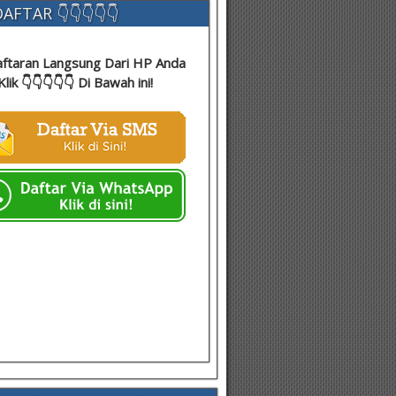
AFTAR 👇👇👇👇👇
ftaran Langsung Dari HP Anda
Klik 👇👇👇👇👇 Di Bawah ini!