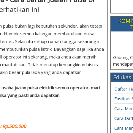
erhatikan ini
KOMP
n pulsa bukan lagi kebutuhan sekunder, akan tetapi
T
r. Hampir semua kalangan membutuhkan pulsa,
ternet. Selain itu setiap rumah tangga sekarang ini
embutuhkan pulsa listrik. Bayangkan saja jika anda
all operator ini sekarang, maka anda akan meraih
Gabung C
mendapat
an mantab kan. Tidak menutup kemungkinan bisnis
kin besar pula laba yang anda dapatkan.
Edukasi
usaha jualan pulsa elektrik semua operator, mari
Daftar H
ulsa yang pasti anda dapatkan.
Fasilitas
Cara Mem
Cara Daft
 Rp.500.000
Cara Men