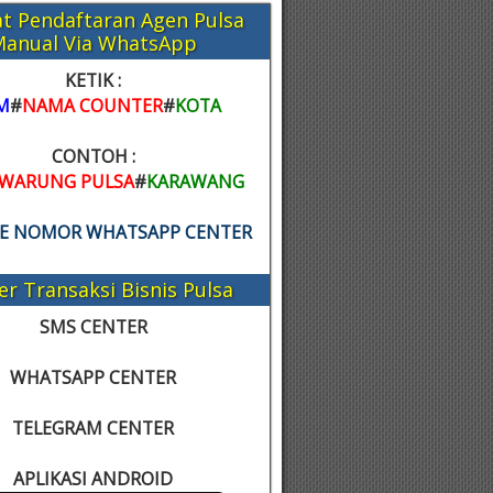
t Pendaftaran Agen Pulsa
Manual Via WhatsApp
KETIK :
M
#
NAMA COUNTER
#
KOTA
CONTOH :
WARUNG PULSA
#
KARAWANG
KE NOMOR WHATSAPP CENTER
er Transaksi Bisnis Pulsa
SMS CENTER
WHATSAPP CENTER
TELEGRAM CENTER
APLIKASI ANDROID