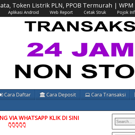
 Data, Token Listrik PLN, PPOB Termurah | WP
Aplikasi Android
Web Report
Cetak Struk
Pojok In
Cara Daftar
Cara Deposit
Cara Transaksi
G VIA WHATSAPP KLIK DI SINI
👇👇👇👇👇