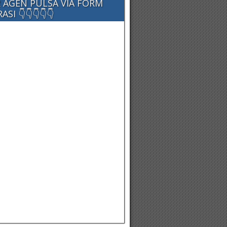
 AGEN PULSA VIA FORM
SI 👇👇👇👇👇