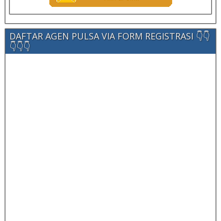
DAFTAR AGEN PULSA VIA FORM REGISTRASI 👇👇
👇👇👇