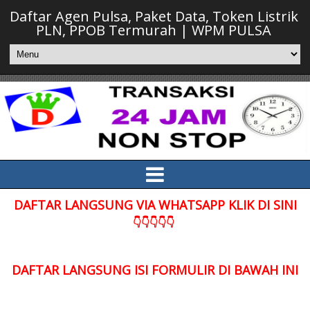
Daftar Agen Pulsa, Paket Data, Token Listrik
PLN, PPOB Termurah | WPM PULSA
DAFTAR LANGSUNG VIA WHATSAPP KLIK DI SINI
👇👇👇👇👇
DAFTAR LANGSUNG ISI FORMULIR DI BAWAH INI