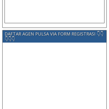
DAFTAR AGEN PULSA VIA FORM REGISTRASI 👇👇
👇👇👇