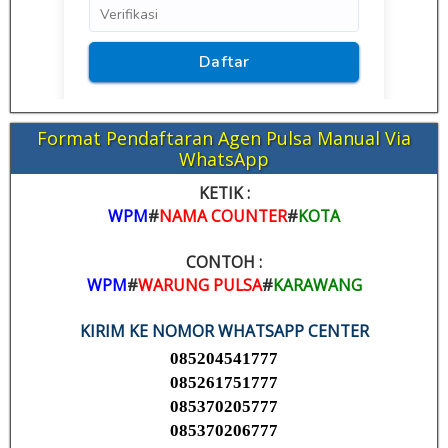
Format Pendaftaran Agen Pulsa Manual Via
WhatsApp
KETIK :
WPM
#
NAMA COUNTER
#
KOTA
CONTOH :
WPM
#
WARUNG PULSA
#
KARAWANG
KIRIM KE NOMOR WHATSAPP CENTER
085204541777
085261751777
085370205777
085370206777