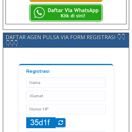
DAFTAR AGEN PULSA VIA FORM REGISTRASI 👇👇
👇👇👇