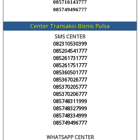
085716143777
085749496777
Center Transaksi Bisnis Pulsa
SMS CENTER
082310530399
085204541777
085261731777
085261751777
085360501777
085367026777
085370205777
085370206777
085748311999
085748327999
085748334999
085749496777
WHATSAPP CENTER