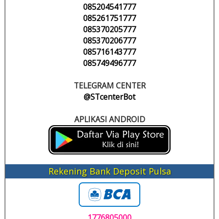
085204541777
085261751777
085370205777
085370206777
085716143777
085749496777
TELEGRAM CENTER
@STcenterBot
APLIKASI ANDROID
Rekening Bank Deposit Pulsa
1776805000