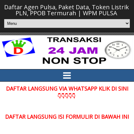
Daftar Agen Pulsa, Paket Data, Token Listrik
PLN, PPOB Termurah | WPM PULSA
DAFTAR LANGSUNG VIA WHATSAPP KLIK DI SINI
👇👇👇👇👇
DAFTAR LANGSUNG ISI FORMULIR DI BAWAH INI