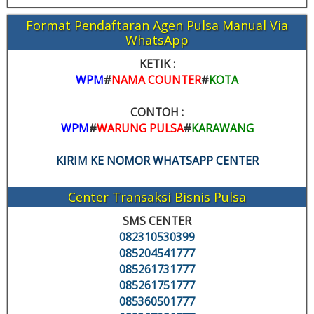
Format Pendaftaran Agen Pulsa Manual Via
WhatsApp
KETIK :
WPM
#
NAMA COUNTER
#
KOTA
CONTOH :
WPM
#
WARUNG PULSA
#
KARAWANG
KIRIM KE NOMOR WHATSAPP CENTER
Center Transaksi Bisnis Pulsa
SMS CENTER
082310530399
085204541777
085261731777
085261751777
085360501777