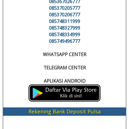
085367026777
085370205777
085370206777
085748311999
085748327999
085748334999
085749496777
WHATSAPP CENTER
TELEGRAM CENTER
APLIKASI ANDROID
Rekening Bank Deposit Pulsa