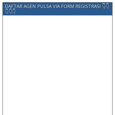
DAFTAR AGEN PULSA VIA FORM REGISTRASI 👇👇
👇👇👇