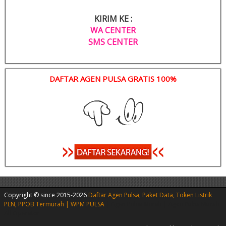
KIRIM KE :
WA CENTER
SMS CENTER
DAFTAR AGEN PULSA GRATIS 100%
Copyright © since 2015-2026
Daftar Agen Pulsa, Paket Data, Token Listrik
PLN, PPOB Termurah | WPM PULSA
|
Agen Pulsa Murah
|
Agen Pulsa Murah
All Operator