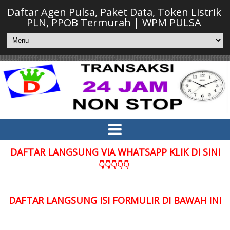
Daftar Agen Pulsa, Paket Data, Token Listrik
PLN, PPOB Termurah | WPM PULSA
DAFTAR LANGSUNG VIA WHATSAPP KLIK DI SINI
👇👇👇👇👇
DAFTAR LANGSUNG ISI FORMULIR DI BAWAH INI