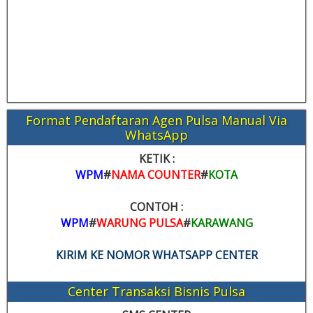
Format Pendaftaran Agen Pulsa Manual Via
WhatsApp
KETIK :
WPM
#
NAMA COUNTER
#
KOTA
CONTOH :
WPM
#
WARUNG PULSA
#
KARAWANG
KIRIM KE NOMOR WHATSAPP CENTER
Center Transaksi Bisnis Pulsa