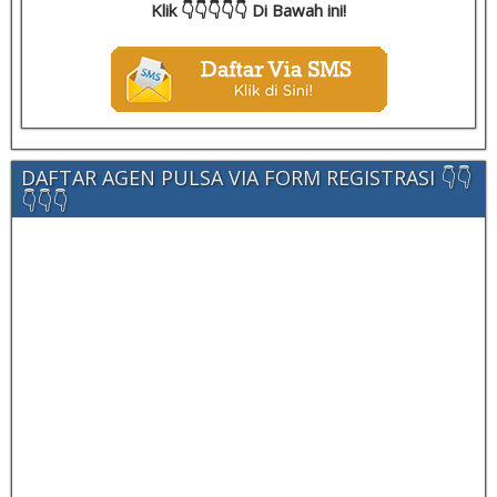
Klik 👇👇👇👇👇 Di Bawah ini!
DAFTAR AGEN PULSA VIA FORM REGISTRASI 👇👇
👇👇👇