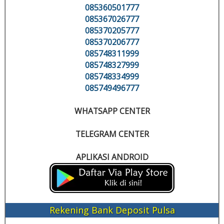
085360501777
085367026777
085370205777
085370206777
085748311999
085748327999
085748334999
085749496777
WHATSAPP CENTER
TELEGRAM CENTER
APLIKASI ANDROID
Rekening Bank Deposit Pulsa