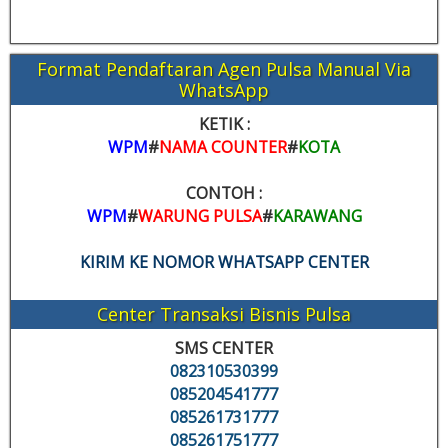
Format Pendaftaran Agen Pulsa Manual Via
WhatsApp
KETIK :
WPM
#
NAMA COUNTER
#
KOTA
CONTOH :
WPM
#
WARUNG PULSA
#
KARAWANG
KIRIM KE NOMOR WHATSAPP CENTER
Center Transaksi Bisnis Pulsa
SMS CENTER
082310530399
085204541777
085261731777
085261751777