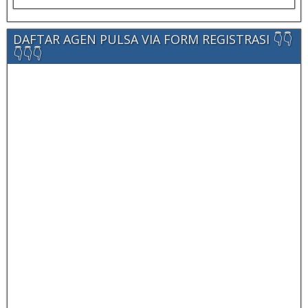
DAFTAR AGEN PULSA VIA FORM REGISTRASI 👇👇
👇👇👇