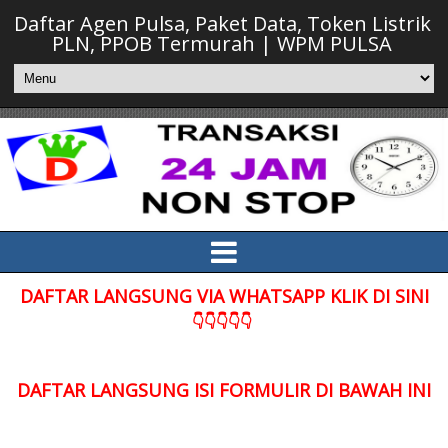
Daftar Agen Pulsa, Paket Data, Token Listrik
PLN, PPOB Termurah | WPM PULSA
DAFTAR LANGSUNG VIA WHATSAPP KLIK DI SINI
👇👇👇👇👇
DAFTAR LANGSUNG ISI FORMULIR DI BAWAH INI