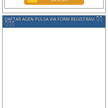
DAFTAR AGEN PULSA VIA FORM REGISTRASI 👇👇
👇👇👇