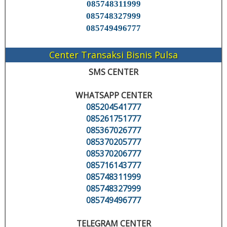
085748311999
085748327999
085749496777
Center Transaksi Bisnis Pulsa
SMS CENTER
WHATSAPP CENTER
085204541777
085261751777
085367026777
085370205777
085370206777
085716143777
085748311999
085748327999
085749496777
TELEGRAM CENTER