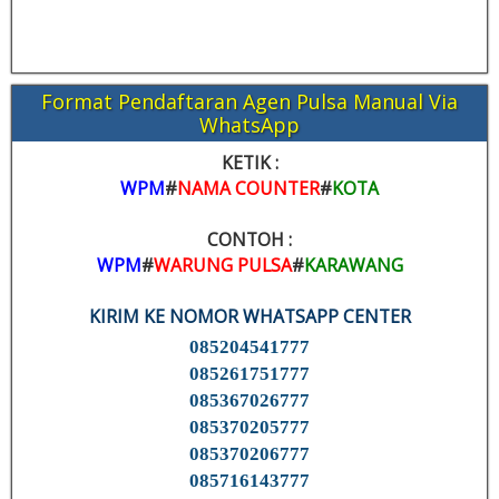
Format Pendaftaran Agen Pulsa Manual Via
WhatsApp
KETIK :
WPM
#
NAMA COUNTER
#
KOTA
CONTOH :
WPM
#
WARUNG PULSA
#
KARAWANG
KIRIM KE NOMOR WHATSAPP CENTER
085204541777
085261751777
085367026777
085370205777
085370206777
085716143777