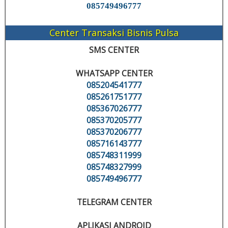
085749496777
Center Transaksi Bisnis Pulsa
SMS CENTER
WHATSAPP CENTER
085204541777
085261751777
085367026777
085370205777
085370206777
085716143777
085748311999
085748327999
085749496777
TELEGRAM CENTER
APLIKASI ANDROID