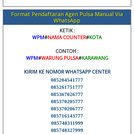
Format Pendaftaran Agen Pulsa Manual Via
WhatsApp
KETIK :
WPM
#
NAMA COUNTER
#
KOTA
CONTOH :
WPM
#
WARUNG PULSA
#
KARAWANG
KIRIM KE NOMOR WHATSAPP CENTER
085204541777
085261751777
085367026777
085370205777
085370206777
085716143777
085748311999
085748327999