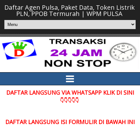
Daftar Agen Pulsa, Paket Data, Token Listrik
PLN, PPOB Termurah | WPM PULSA
DAFTAR LANGSUNG VIA WHATSAPP KLIK DI SINI
👇👇👇👇👇
DAFTAR LANGSUNG ISI FORMULIR DI BAWAH INI