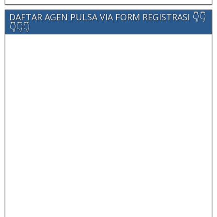
DAFTAR AGEN PULSA VIA FORM REGISTRASI 👇👇
👇👇👇