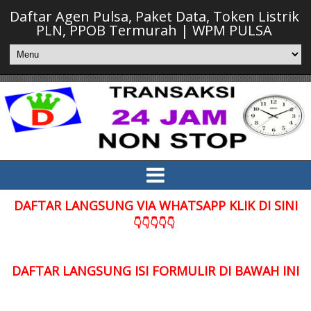
Daftar Agen Pulsa, Paket Data, Token Listrik
PLN, PPOB Termurah | WPM PULSA
DAFTAR LANGSUNG VIA WHATSAPP KLIK DI SINI
👇👇👇👇👇
DAFTAR LANGSUNG ISI FORMULIR DI BAWAH INI