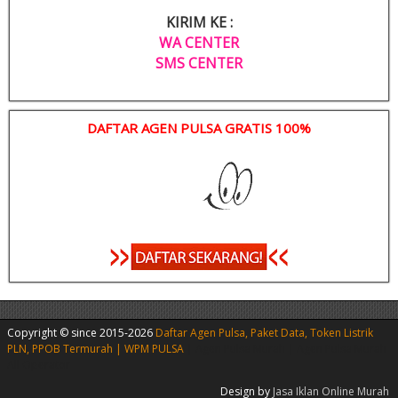
KIRIM KE :
WA CENTER
SMS CENTER
DAFTAR AGEN PULSA GRATIS 100%
Copyright © since 2015-2026
Daftar Agen Pulsa, Paket Data, Token Listrik
PLN, PPOB Termurah | WPM PULSA
|
Agen Pulsa Murah
|
Agen Pulsa Murah
All Operator
Design by
Jasa Iklan Online Murah