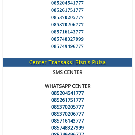
085204541777
085261751777
085370205777
085370206777
085716143777
085748327999
085749496777
Center Transaksi Bisnis Pulsa
SMS CENTER
WHATSAPP CENTER
085204541777
085261751777
085370205777
085370206777
085716143777
085748327999
085749496777