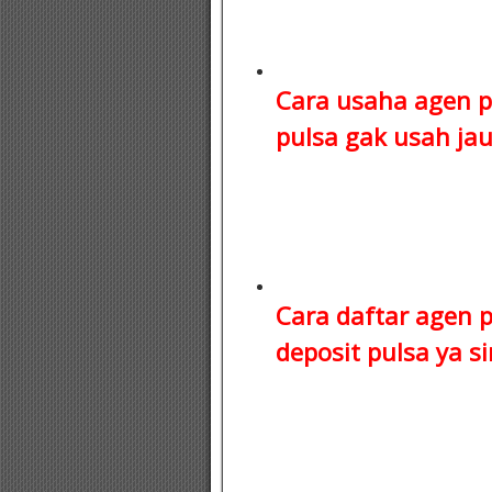
Cara usaha agen p
pulsa
gak usah jauh
Cara daftar agen 
deposit pulsa
ya si