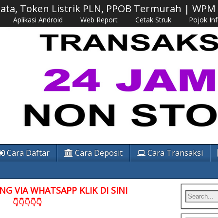
 Data, Token Listrik PLN, PPOB Termurah | WP
Aplikasi Android
Web Report
Cetak Struk
Pojok In
Cara Daftar
Cara Deposit
Cara Transaksi
G VIA WHATSAPP KLIK DI SINI
👇👇👇👇👇