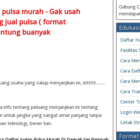
Gabung C
 pulsa murah - Gak usah
mendapat
 jual pulsa ( format
Edukasi
ntung buanyak
Daftar H
Fasilitas
Cara Mem
Cara Daft
Cara Men
 usaha yang cukup menjanjikan ini, eittttt..........
Cara Tran
Center T
pa info tentang peluang menjanjikan ini tentang
Login We
n untuk jangka yang sangat amat panjang tanpa
Cetak St
an teknologi, bener kan.
Format 
ra Daftar Jualan Pulsa Murah Di Daerah Sei Rampah