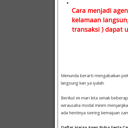
Cara menjadi agen
kelamaan
langsung
transaksi )
dapat u
Menunda berarti mengabaikan peluang
langsung kan ya iyalah.
Berikut ini mari kita simak bebera
wirausaha modal minim menjanjika
ada hentinya seiring kemajuan zam
Daftar Harga Agen Pulsa Serta Ca