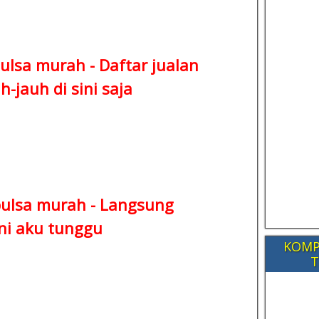
ulsa murah -
Daftar jualan
-jauh di sini saja
pulsa murah -
Langsung
ni aku tunggu
KOMP
T