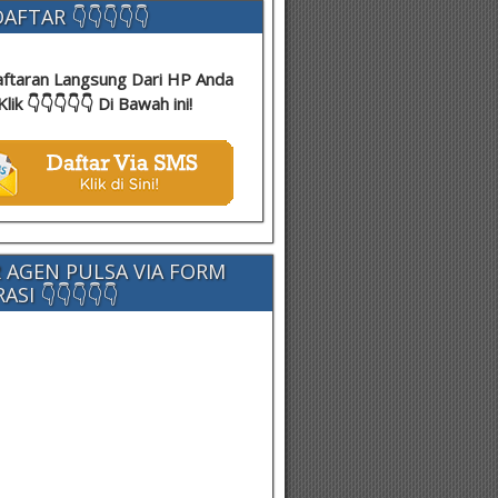
AFTAR 👇👇👇👇👇
ftaran Langsung Dari HP Anda
Klik 👇👇👇👇👇 Di Bawah ini!
 AGEN PULSA VIA FORM
SI 👇👇👇👇👇