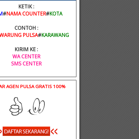
KETIK :
M
#
NAMA COUNTER
#
KOTA
CONTOH :
WARUNG PULSA
#
KARAWANG
KIRIM KE :
WA CENTER
SMS CENTER
AR AGEN PULSA GRATIS 100%