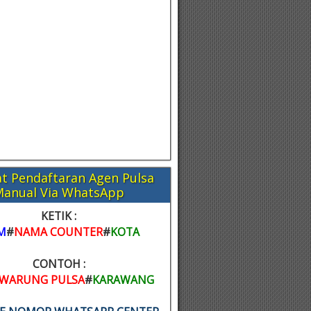
t Pendaftaran Agen Pulsa
Manual Via WhatsApp
KETIK :
M
#
NAMA COUNTER
#
KOTA
CONTOH :
WARUNG PULSA
#
KARAWANG