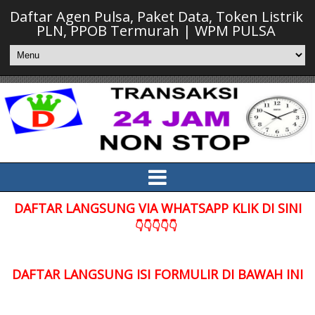
Daftar Agen Pulsa, Paket Data, Token Listrik
PLN, PPOB Termurah | WPM PULSA
DAFTAR LANGSUNG VIA WHATSAPP KLIK DI SINI
👇👇👇👇👇
DAFTAR LANGSUNG ISI FORMULIR DI BAWAH INI