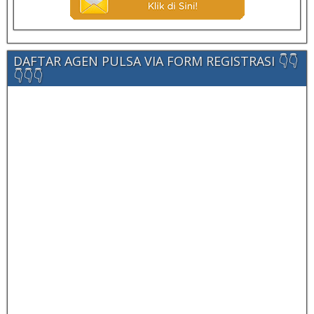
DAFTAR AGEN PULSA VIA FORM REGISTRASI 👇👇
👇👇👇