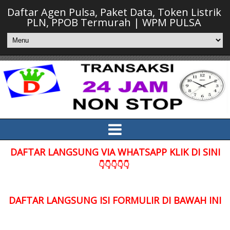
Daftar Agen Pulsa, Paket Data, Token Listrik
PLN, PPOB Termurah | WPM PULSA
DAFTAR LANGSUNG VIA WHATSAPP KLIK DI SINI
👇👇👇👇👇
DAFTAR LANGSUNG ISI FORMULIR DI BAWAH INI