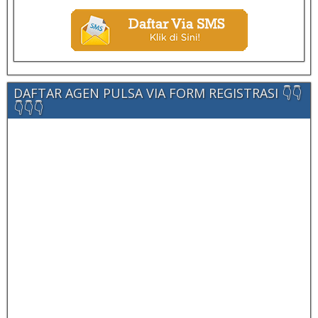
DAFTAR AGEN PULSA VIA FORM REGISTRASI 👇👇
👇👇👇