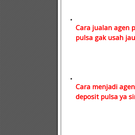
Cara jualan agen 
pulsa
gak usah jauh
Cara menjadi agen
deposit pulsa
ya si