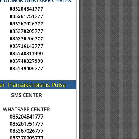
KE NOMOR WHATSAPP CENTER
085204541777
085261751777
085367026777
085370205777
085370206777
085716143777
085748311999
085748327999
085749496777
er Transaksi Bisnis Pulsa
SMS CENTER
WHATSAPP CENTER
085204541777
085261751777
085367026777
085370205777