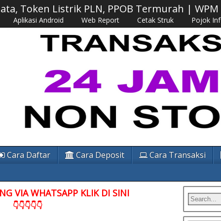
 Data, Token Listrik PLN, PPOB Termurah | WP
Aplikasi Android
Web Report
Cetak Struk
Pojok In
Cara Daftar
Cara Deposit
Cara Transaksi
G VIA WHATSAPP KLIK DI SINI
👇👇👇👇👇