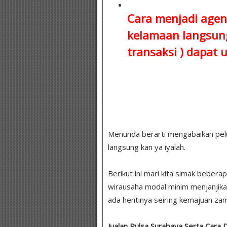
Cara menjadi agen
kelamaan
langsung
transaksi )
dapat u
Menunda berarti mengabaikan peluang
langsung kan ya iyalah.
Berikut ini mari kita simak bebera
wirausaha modal minim menjanjika
ada hentinya seiring kemajuan zam
Jualan Pulsa Surabaya Serta Cara 