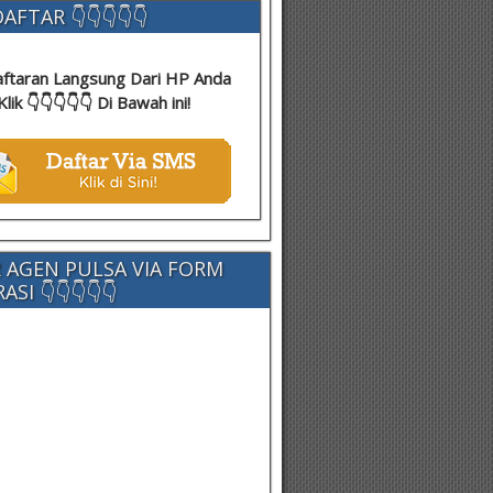
AFTAR 👇👇👇👇👇
ftaran Langsung Dari HP Anda
Klik 👇👇👇👇👇 Di Bawah ini!
 AGEN PULSA VIA FORM
SI 👇👇👇👇👇