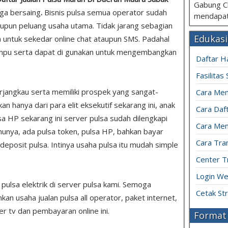
Gabung C
ga bersaing
.
Bisnis pulsa semua operator sudah
mendapat
upun peluang usaha utama. Tidak jarang sebagian
Edukasi
untuk sekedar online chat ataupun SMS. Padahal
mpu serta dapat di gunakan untuk mengembangkan
Daftar H
Fasilitas
rjangkau serta memiliki prospek yang sangat-
Cara Mem
 hanya dari para elit eksekutif sekarang ini, anak
Cara Daft
sa HP sekarang ini server pulsa sudah dilengkapi
Cara Men
unya, ada pulsa token, pulsa HP, bahkan bayar
Cara Tran
u deposit pulsa. Intinya usaha pulsa itu mudah simple
Center T
Login We
s pulsa elektrik di server pulsa kami. Semoga
Cetak St
 usaha jualan pulsa all operator, paket internet,
er tv dan pembayaran online ini.
Format 