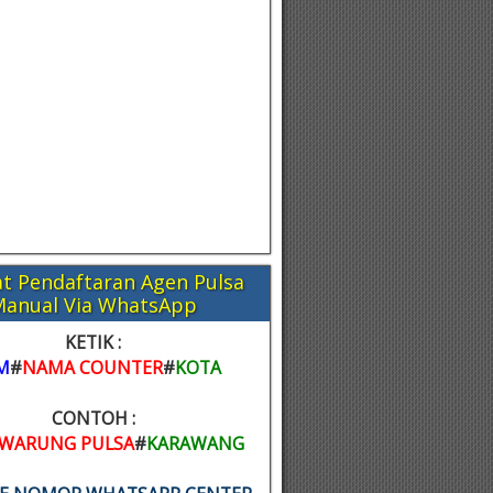
t Pendaftaran Agen Pulsa
Manual Via WhatsApp
KETIK :
M
#
NAMA COUNTER
#
KOTA
CONTOH :
WARUNG PULSA
#
KARAWANG