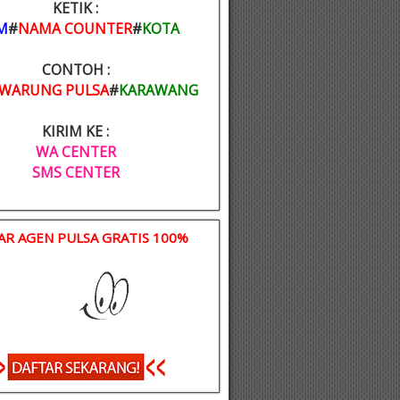
KETIK :
M
#
NAMA COUNTER
#
KOTA
CONTOH :
WARUNG PULSA
#
KARAWANG
KIRIM KE :
WA CENTER
SMS CENTER
AR AGEN PULSA GRATIS 100%