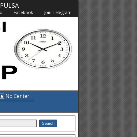
M PULSA
fo
Facebook
Join Telegram
No Center