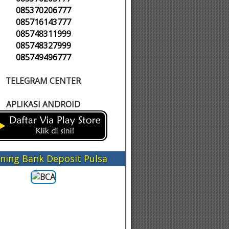
085370206777
085716143777
085748311999
085748327999
085749496777
TELEGRAM CENTER
APLIKASI ANDROID
ning Bank Deposit Pulsa