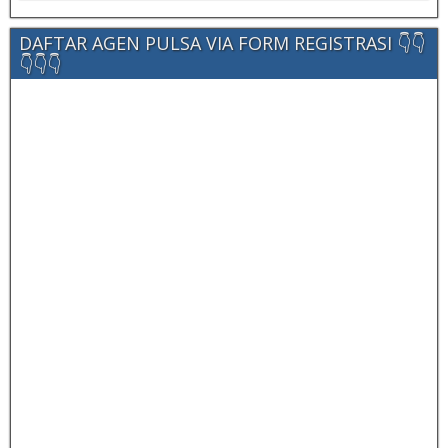
DAFTAR AGEN PULSA VIA FORM REGISTRASI 👇👇
👇👇👇