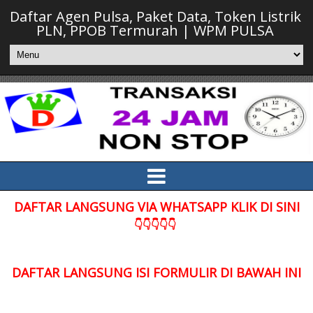
Daftar Agen Pulsa, Paket Data, Token Listrik
PLN, PPOB Termurah | WPM PULSA
DAFTAR LANGSUNG VIA WHATSAPP KLIK DI SINI
👇👇👇👇👇
DAFTAR LANGSUNG ISI FORMULIR DI BAWAH INI