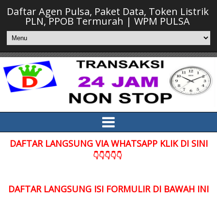
Daftar Agen Pulsa, Paket Data, Token Listrik
PLN, PPOB Termurah | WPM PULSA
DAFTAR LANGSUNG VIA WHATSAPP KLIK DI SINI
👇👇👇👇👇
DAFTAR LANGSUNG ISI FORMULIR DI BAWAH INI