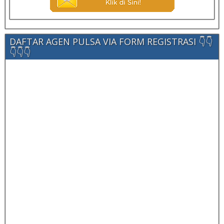
DAFTAR AGEN PULSA VIA FORM REGISTRASI 👇👇
👇👇👇