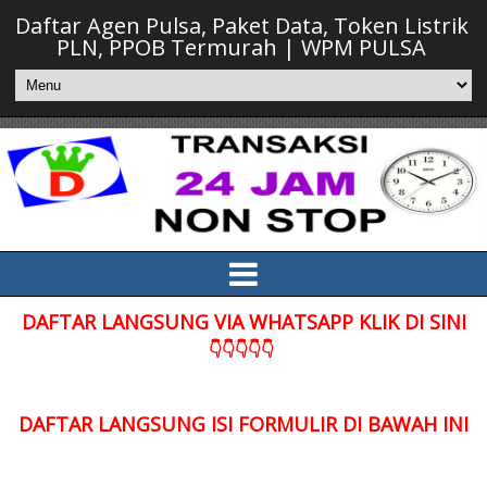
Daftar Agen Pulsa, Paket Data, Token Listrik
PLN, PPOB Termurah | WPM PULSA
DAFTAR LANGSUNG VIA WHATSAPP KLIK DI SINI
👇👇👇👇👇
DAFTAR LANGSUNG ISI FORMULIR DI BAWAH INI