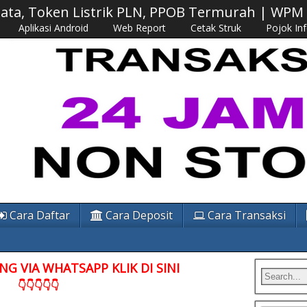
 Data, Token Listrik PLN, PPOB Termurah | WP
Aplikasi Android
Web Report
Cetak Struk
Pojok In
Cara Daftar
Cara Deposit
Cara Transaksi
G VIA WHATSAPP KLIK DI SINI
👇👇👇👇👇