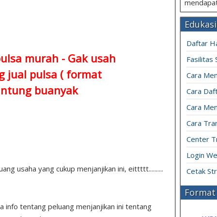
mendapat
Edukasi
Daftar H
pulsa murah - Gak usah
Fasilitas
 jual pulsa ( format
Cara Mem
ntung buanyak
Cara Daft
Cara Men
Cara Tran
Center T
Login We
 usaha yang cukup menjanjikan ini, eittttt..........
Cetak St
Format 
pa info tentang peluang menjanjikan ini tentang