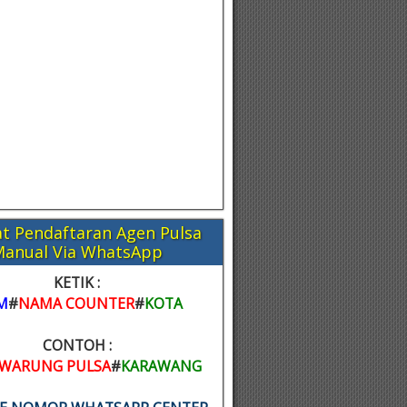
t Pendaftaran Agen Pulsa
Manual Via WhatsApp
KETIK :
M
#
NAMA COUNTER
#
KOTA
CONTOH :
WARUNG PULSA
#
KARAWANG