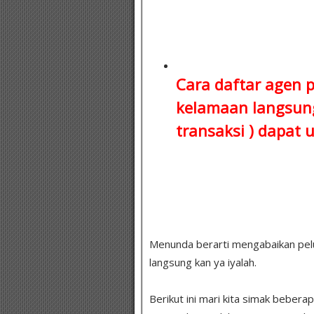
Cara daftar agen 
kelamaan
langsung
transaksi )
dapat u
Menunda berarti mengabaikan peluang
langsung kan ya iyalah.
Berikut ini mari kita simak bebera