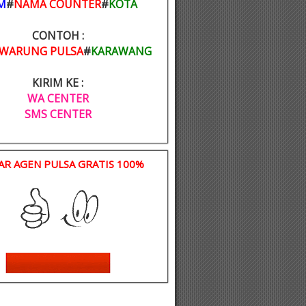
M
#
NAMA COUNTER
#
KOTA
CONTOH :
WARUNG PULSA
#
KARAWANG
KIRIM KE :
WA CENTER
SMS CENTER
AR AGEN PULSA GRATIS 100%