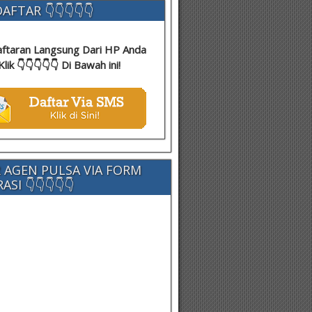
AFTAR 👇👇👇👇👇
ftaran Langsung Dari HP Anda
Klik 👇👇👇👇👇 Di Bawah ini!
 AGEN PULSA VIA FORM
SI 👇👇👇👇👇