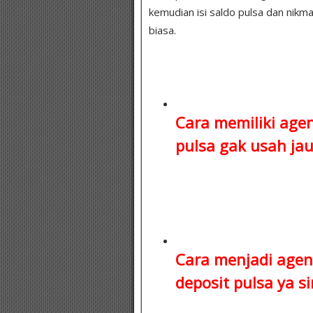
kemudian isi saldo pulsa dan nikma
biasa.
Cara memiliki age
pulsa
gak usah jauh
Cara menjadi agen
deposit pulsa
ya si