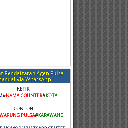
t Pendaftaran Agen Pulsa
Manual Via WhatsApp
KETIK :
M
#
NAMA COUNTER
#
KOTA
CONTOH :
WARUNG PULSA
#
KARAWANG