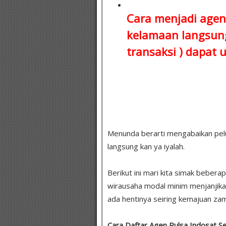
Cara menjadi agen
kelamaan
langsung
transaksi )
dapat u
Menunda berarti mengabaikan peluang
langsung kan ya iyalah.
Berikut ini mari kita simak bebera
wirausaha modal minim menjanjika
ada hentinya seiring kemajuan zam
Cara Daftar Agen Pulsa Indosat Se