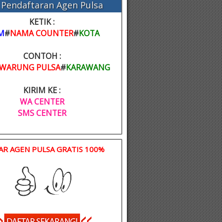
Pendaftaran Agen Pulsa
KETIK :
M
#
NAMA COUNTER
#
KOTA
CONTOH :
WARUNG PULSA
#
KARAWANG
KIRIM KE :
WA CENTER
SMS CENTER
AR AGEN PULSA GRATIS 100%