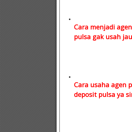
Cara menjadi agen
pulsa
gak usah jauh
Cara usaha agen p
deposit pulsa
ya si