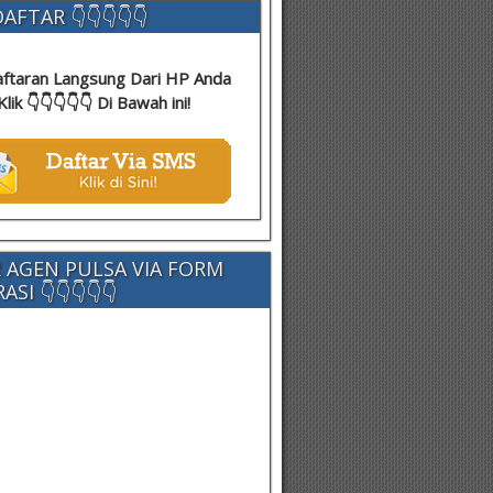
AFTAR 👇👇👇👇👇
ftaran Langsung Dari HP Anda
Klik 👇👇👇👇👇 Di Bawah ini!
 AGEN PULSA VIA FORM
SI 👇👇👇👇👇