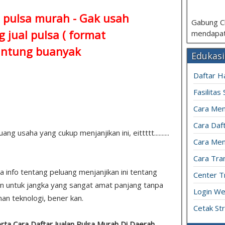
 pulsa murah - Gak usah
Gabung C
 jual pulsa ( format
mendapat
ntung buanyak
Edukasi
Daftar H
Fasilitas
Cara Mem
Cara Daft
 usaha yang cukup menjanjikan ini, eittttt..........
Cara Men
Cara Tran
pa info tentang peluang menjanjikan ini tentang
Center T
n untuk jangka yang sangat amat panjang tanpa
Login We
an teknologi, bener kan.
Cetak St
rta Cara Daftar Jualan Pulsa Murah Di Daerah