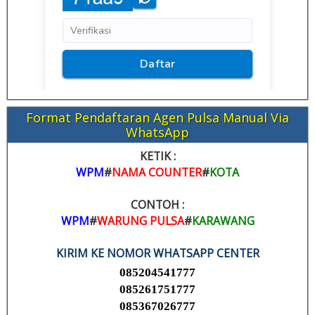
Format Pendaftaran Agen Pulsa Manual Via
WhatsApp
KETIK :
WPM
#
NAMA COUNTER
#
KOTA
CONTOH :
WPM
#
WARUNG PULSA
#
KARAWANG
KIRIM KE NOMOR WHATSAPP CENTER
085204541777
085261751777
085367026777