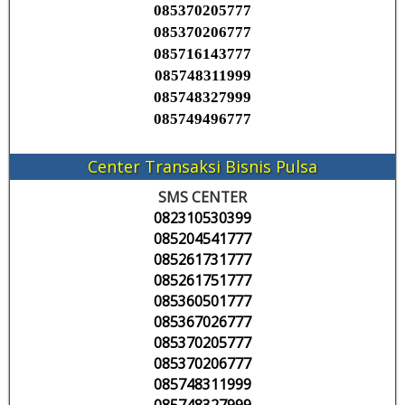
085370205777
085370206777
085716143777
085748311999
085748327999
085749496777
Center Transaksi Bisnis Pulsa
SMS CENTER
082310530399
085204541777
085261731777
085261751777
085360501777
085367026777
085370205777
085370206777
085748311999
085748327999