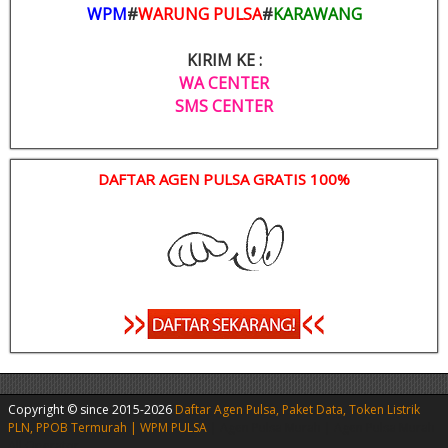
WPM
#
WARUNG PULSA
#
KARAWANG
KIRIM KE :
WA CENTER
SMS CENTER
DAFTAR AGEN PULSA GRATIS 100%
Copyright © since 2015-2026
Daftar Agen Pulsa, Paket Data, Token Listrik
PLN, PPOB Termurah | WPM PULSA
|
Agen Pulsa Murah
|
Agen Pulsa Murah
All Operator