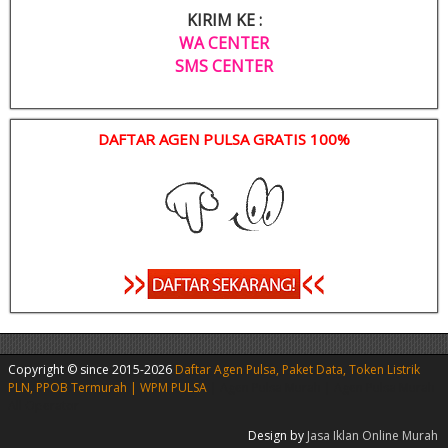
KIRIM KE :
WA CENTER
SMS CENTER
DAFTAR AGEN PULSA GRATIS 100%
Copyright © since 2015-2026
Daftar Agen Pulsa, Paket Data, Token Listrik
PLN, PPOB Termurah | WPM PULSA
|
Agen Pulsa Murah
|
Agen Pulsa Murah
All Operator
Design by
Jasa Iklan Online Murah