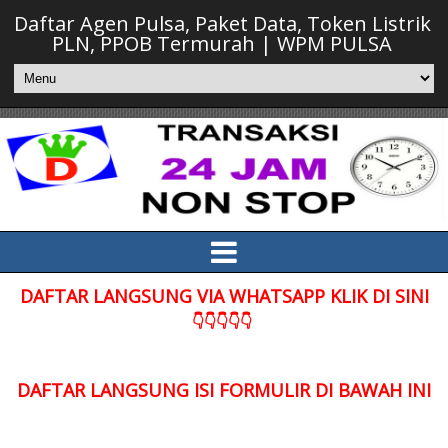
Daftar Agen Pulsa, Paket Data, Token Listrik
PLN, PPOB Termurah | WPM PULSA
DAFTAR LANGSUNG VIA WHATSAPP KLIK DI SINI
👇👇👇👇👇
DAFTAR LANGSUNG ISI FORMULIR DI BAWAH INI