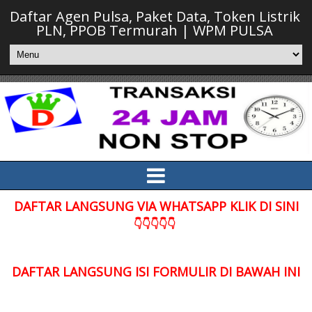
Daftar Agen Pulsa, Paket Data, Token Listrik
PLN, PPOB Termurah | WPM PULSA
DAFTAR LANGSUNG VIA WHATSAPP KLIK DI SINI
👇👇👇👇👇
DAFTAR LANGSUNG ISI FORMULIR DI BAWAH INI