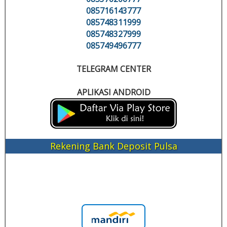
085716143777
085748311999
085748327999
085749496777
TELEGRAM CENTER
APLIKASI ANDROID
Rekening Bank Deposit Pulsa