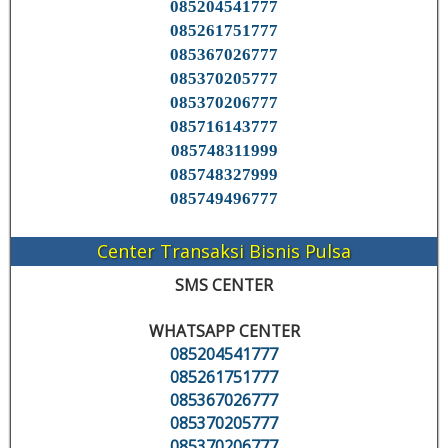
085204541777
085261751777
085367026777
085370205777
085370206777
085716143777
085748311999
085748327999
085749496777
Center Transaksi Bisnis Pulsa
SMS CENTER
WHATSAPP CENTER
085204541777
085261751777
085367026777
085370205777
085370206777