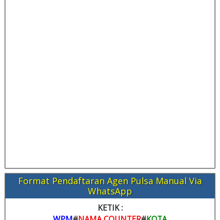
Format Pendaftaran Agen Pulsa Manual Via
WhatsApp
KETIK :
WPM
#
NAMA COUNTER
#
KOTA