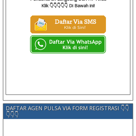
Klik 👇👇👇👇👇 Di Bawah ini!
DAFTAR AGEN PULSA VIA FORM REGISTRASI 👇👇
👇👇👇