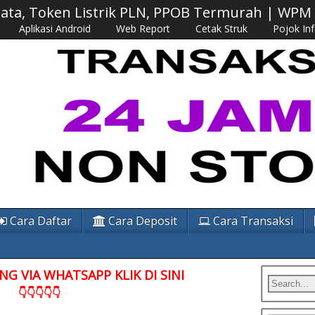
 Data, Token Listrik PLN, PPOB Termurah | WP
Aplikasi Android
Web Report
Cetak Struk
Pojok In
Cara Daftar
Cara Deposit
Cara Transaksi
G VIA WHATSAPP KLIK DI SINI
👇👇👇👇👇