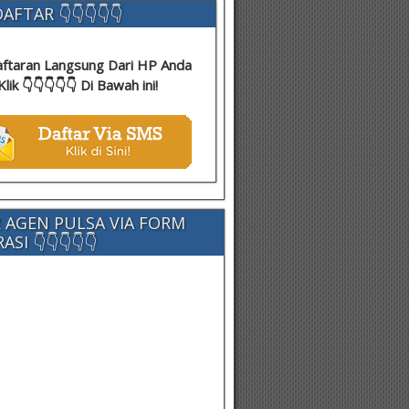
AFTAR 👇👇👇👇👇
ftaran Langsung Dari HP Anda
Klik 👇👇👇👇👇 Di Bawah ini!
 AGEN PULSA VIA FORM
SI 👇👇👇👇👇