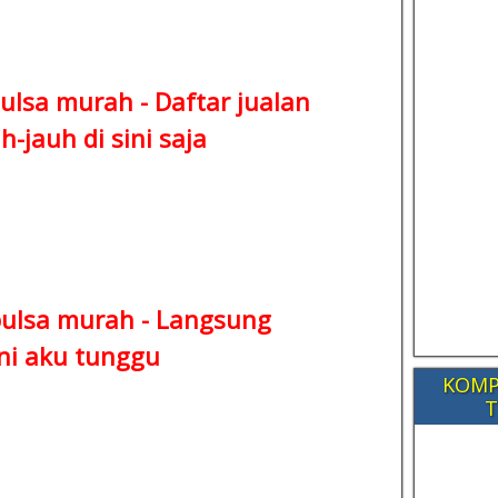
ulsa murah -
Daftar jualan
-jauh di sini saja
pulsa murah -
Langsung
ni aku tunggu
KOMP
T