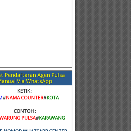
t Pendaftaran Agen Pulsa
Manual Via WhatsApp
KETIK :
M
#
NAMA COUNTER
#
KOTA
CONTOH :
WARUNG PULSA
#
KARAWANG