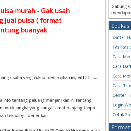
Gabung C
pulsa murah - Gak usah
mendapat
 jual pulsa ( format
Edukasi
ntung buanyak
Daftar H
Fasilitas
Cara Mem
Cara Daft
Cara Men
 usaha yang cukup menjanjikan ini, eittttt..........
Cara Tran
Center T
pa info tentang peluang menjanjikan ini tentang
Login We
n untuk jangka yang sangat amat panjang tanpa
Cetak St
an teknologi, bener kan.
Format 
 Daftar Jualan Pulsa Murah Di Daerah Wamena
untuk