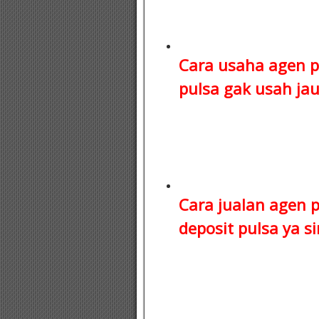
Cara usaha agen p
pulsa
gak usah jauh
Cara jualan agen 
deposit pulsa
ya si