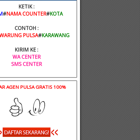
KETIK :
M
#
NAMA COUNTER
#
KOTA
CONTOH :
WARUNG PULSA
#
KARAWANG
KIRIM KE :
WA CENTER
SMS CENTER
AR AGEN PULSA GRATIS 100%