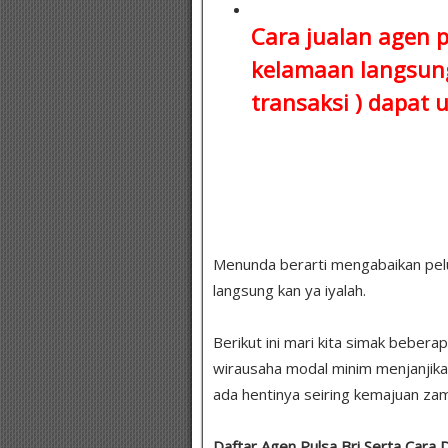
Cara jualan agen 
kelamaan
langsung
transaksi )
dapat u
Menunda berarti mengabaikan peluang
langsung kan ya iyalah.
Berikut ini mari kita simak bebera
wirausaha modal minim menjanjika
ada hentinya seiring kemajuan zam
Daftar Agen Pulsa Bri Serta Cara