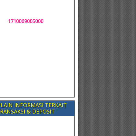
1710069005000
LAIN INFORMASI TERKAIT
RANSAKSI & DEPOSIT