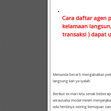
Cara daftar agen 
kelamaan
langsung
transaksi )
dapat u
Menunda berarti mengabaikan peluang
langsung kan ya iyalah.
Berikut ini mari kita simak bebera
wirausaha modal minim menjanjika
ada hentinya seiring kemajuan zam