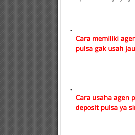
Cara memiliki age
pulsa
gak usah jauh
Cara usaha agen p
deposit pulsa
ya si