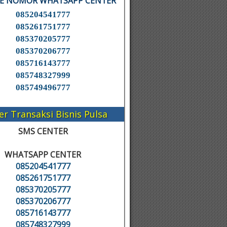
KE NOMOR WHATSAPP CENTER
085204541777
085261751777
085370205777
085370206777
085716143777
085748327999
085749496777
er Transaksi Bisnis Pulsa
SMS CENTER
WHATSAPP CENTER
085204541777
085261751777
085370205777
085370206777
085716143777
085748327999