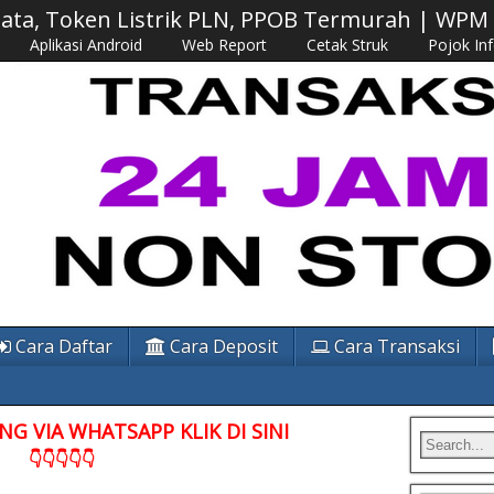
 Data, Token Listrik PLN, PPOB Termurah | WP
Aplikasi Android
Web Report
Cetak Struk
Pojok In
Cara Daftar
Cara Deposit
Cara Transaksi
G VIA WHATSAPP KLIK DI SINI
👇👇👇👇👇