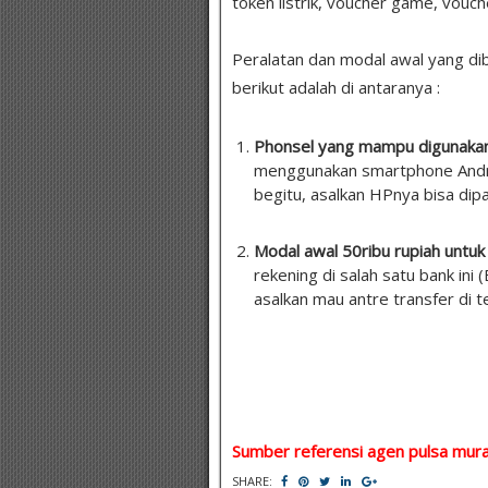
token listrik, voucher game, vouch
Peralatan dan modal awal yang dibu
berikut adalah di antaranya :
Phonsel yang mampu digunaka
menggunakan smartphone Andro
begitu, asalkan HPnya bisa dip
Modal awal 50ribu rupiah untuk
rekening di salah satu bank ini 
asalkan mau antre transfer di t
Sumber referensi agen pulsa mura
SHARE: