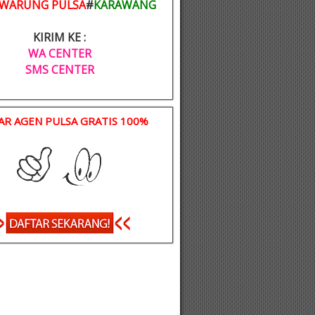
WARUNG PULSA
#
KARAWANG
KIRIM KE :
WA CENTER
SMS CENTER
AR AGEN PULSA GRATIS 100%