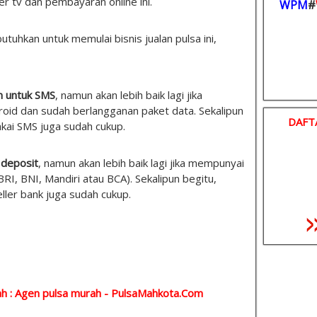
er tv dan pembayaran online ini.
WPM
#
tuhkan untuk memulai bisnis jualan pulsa ini,
n untuk SMS
, namun akan lebih baik lagi jika
id dan sudah berlangganan paket data. Sekalipun
DAFT
akai SMS juga sudah cukup.
 deposit
, namun akan lebih baik lagi jika mempunyai
(BRI, BNI, Mandiri atau BCA). Sekalipun begitu,
eller bank juga sudah cukup.
h : Agen pulsa murah -
PulsaMahkota.Com