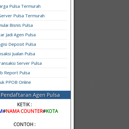
arga Pulsa Termurah
 Server Pulsa Termurah
ulai Bisnis Pulsa
ar Jadi Agen Pulsa
gisi Deposit Pulsa
saksi Jualan Pulsa
ransaksi Server Pulsa
b Report Pulsa
ruk PPOB Online
Pendaftaran Agen Pulsa
KETIK :
M
#
NAMA COUNTER
#
KOTA
CONTOH :