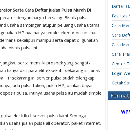
Daftar H
erator Serta Cara Daftar Jualan Pulsa Murah Di
Fasilitas
perator dengan harga bersaing
.
Bisnis pulsa
and usaha sampingan atupun peluang usaha utama.
Cara Mem
gunakan HP nya hanya untuk sekedar online chat
Cara Daft
derhana sekalipun mampu serta dapat di gunakan
Cara Men
a bisnis pulsa ini.
Cara Tran
rjangkau serta memiliki prospek yang sangat-
Center T
 hanya dari para elit eksekutif sekarang ini, anak
Login We
sa HP sekarang ini server pulsa sudah dilengkapi
Cetak St
unya, ada pulsa token, pulsa HP, bahkan bayar
u deposit pulsa. Intinya usaha pulsa itu mudah simple
Format 
WP
s pulsa elektrik di server pulsa kami. Semoga
 usaha jualan pulsa all operator, paket internet,