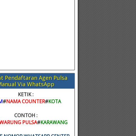
t Pendaftaran Agen Pulsa
Manual Via WhatsApp
KETIK :
M
#
NAMA COUNTER
#
KOTA
CONTOH :
WARUNG PULSA
#
KARAWANG