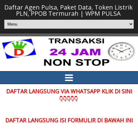
Daftar Agen Pulsa, Paket Data, Token Listrik
PLN, PPOB Termurah | WPM PULSA
DAFTAR LANGSUNG VIA WHATSAPP KLIK DI SINI
👇👇👇👇👇
DAFTAR LANGSUNG ISI FORMULIR DI BAWAH INI