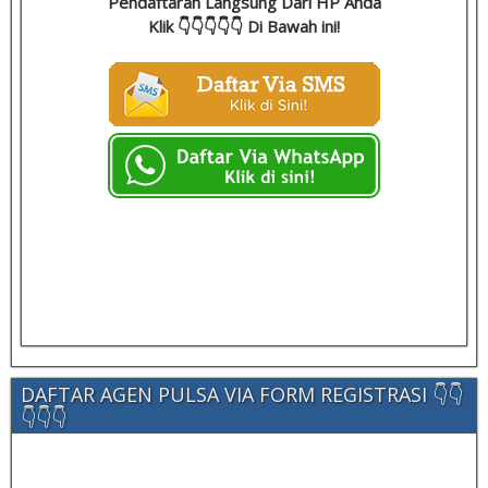
Pendaftaran Langsung Dari HP Anda
Klik 👇👇👇👇👇 Di Bawah ini!
DAFTAR AGEN PULSA VIA FORM REGISTRASI 👇👇
👇👇👇