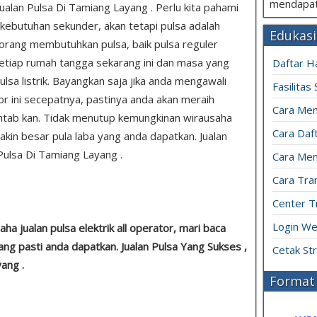
mendapat
Jualan Pulsa Di Tamiang Layang . Perlu kita pahami
kebutuhan sekunder, akan tetapi pulsa adalah
Edukasi
rang membutuhkan pulsa, baik pulsa reguler
 setiap rumah tangga sekarang ini dan masa yang
Daftar H
a listrik. Bayangkan saja jika anda mengawali
Fasilitas
tor ini secepatnya, pastinya anda akan meraih
Cara Mem
mantab kan. Tidak menutup kemungkinan wirausaha
Cara Daft
kin besar pula laba yang anda dapatkan. Jualan
 Pulsa Di Tamiang Layang .
Cara Men
Cara Tran
Center T
Login We
a jualan pulsa elektrik all operator, mari baca
ang pasti anda dapatkan. Jualan Pulsa Yang Sukses ,
Cetak St
ang .
Format 