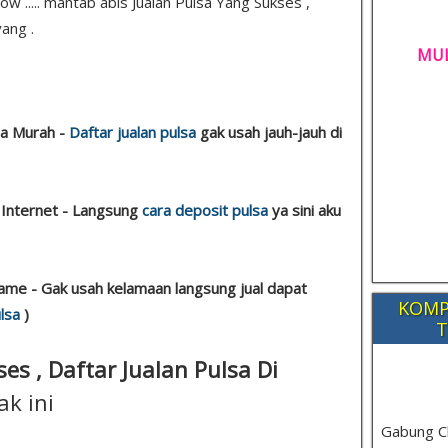
 ..... mantab abis Jualan Pulsa Yang Sukses ,
ang .
MUL
sa Murah -
Daftar jualan pulsa
gak usah jauh-jauh di
 Internet - Langsung
cara deposit pulsa
ya sini aku
ame - Gak usah kelamaan langsung jual dapat
KOMP
lsa
)
T
es , Daftar Jualan Pulsa Di
ak ini
Gabung C