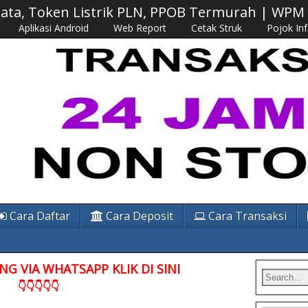
 Data, Token Listrik PLN, PPOB Termurah | WP
Aplikasi Android
Web Report
Cetak Struk
Pojok In
Cara Daftar
Cara Deposit
Cara Transaksi
G VIA WHATSAPP KLIK DI SINI
👇👇👇👇👇