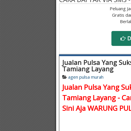
Peluang Ja
Gratis da
Berla
D
Jualan Pulsa Yang Suks
Tamiang Layang
agen pulsa murah
Jualan Pulsa Yang Suk
Tamiang Layang - Car
Sini Aja WARUNG P