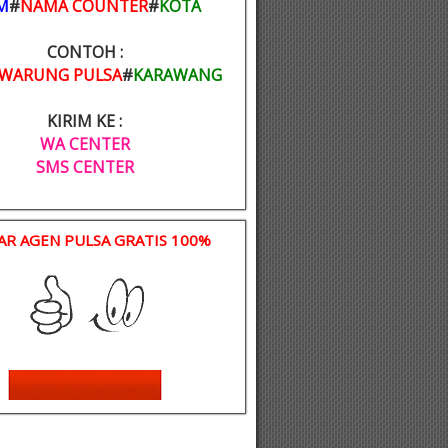
M
#
NAMA COUNTER
#
KOTA
CONTOH :
WARUNG PULSA
#
KARAWANG
KIRIM KE :
WA CENTER
SMS CENTER
AR AGEN PULSA GRATIS 100%