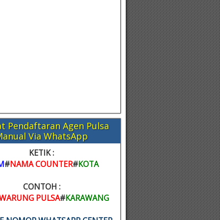
t Pendaftaran Agen Pulsa
Manual Via WhatsApp
KETIK :
M
#
NAMA COUNTER
#
KOTA
CONTOH :
WARUNG PULSA
#
KARAWANG