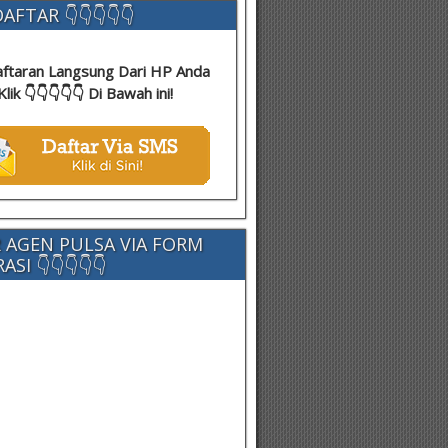
AFTAR 👇👇👇👇👇
ftaran Langsung Dari HP Anda
Klik 👇👇👇👇👇 Di Bawah ini!
 AGEN PULSA VIA FORM
SI 👇👇👇👇👇