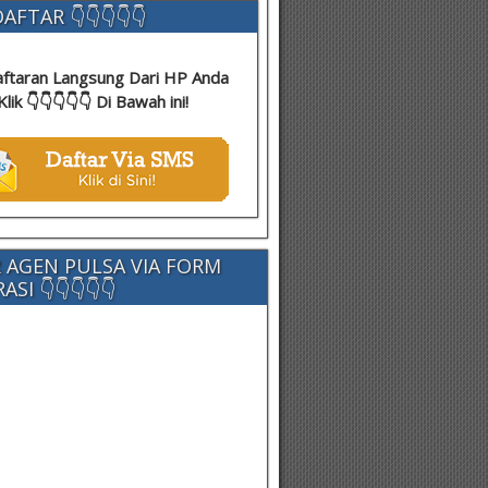
AFTAR 👇👇👇👇👇
ftaran Langsung Dari HP Anda
Klik 👇👇👇👇👇 Di Bawah ini!
 AGEN PULSA VIA FORM
SI 👇👇👇👇👇