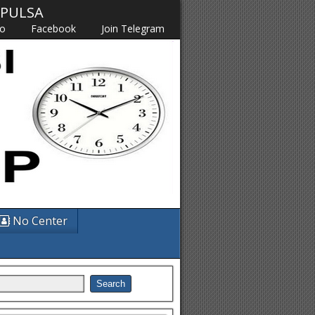
M PULSA
fo
Facebook
Join Telegram
No Center