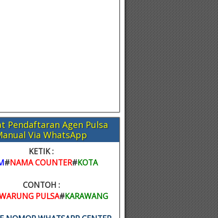
t Pendaftaran Agen Pulsa
Manual Via WhatsApp
KETIK :
M
#
NAMA COUNTER
#
KOTA
CONTOH :
WARUNG PULSA
#
KARAWANG