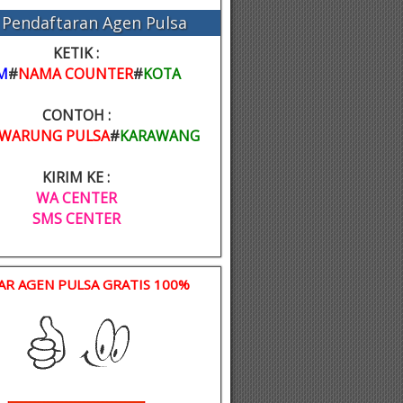
Pendaftaran Agen Pulsa
KETIK :
M
#
NAMA COUNTER
#
KOTA
CONTOH :
WARUNG PULSA
#
KARAWANG
KIRIM KE :
WA CENTER
SMS CENTER
AR AGEN PULSA GRATIS 100%