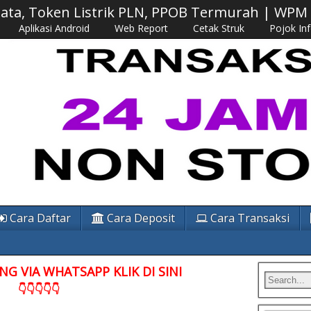
 Data, Token Listrik PLN, PPOB Termurah | WP
Aplikasi Android
Web Report
Cetak Struk
Pojok In
Cara Daftar
Cara Deposit
Cara Transaksi
G VIA WHATSAPP KLIK DI SINI
👇👇👇👇👇