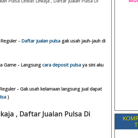
MUL
alan Pulsa Lewat Linkaja , Daftar Jualan Pulsa Di
 Reguler -
Daftar jualan pulsa
gak usah jauh-jauh di
lsa Game - Langsung
cara deposit pulsa
ya sini aku
Reguler - Gak usah kelamaan langsung jual dapat
lsa
)
kaja , Daftar Jualan Pulsa Di
KOMP
i
T