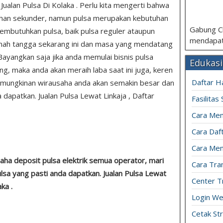
 Jualan Pulsa Di Kolaka . Perlu kita mengerti bahwa
tuhan sekunder, namun pulsa merupakan kebutuhan
Gabung C
mbutuhkan pulsa, baik pulsa reguler ataupun
mendapat
 rumah tangga sekarang ini dan masa yang mendatang
Bayangkan saja jika anda memulai bisnis pulsa
Edukasi
ng, maka anda akan meraih laba saat ini juga, keren
Daftar H
emungkinan wirausaha anda akan semakin besar dan
dapatkan. Jualan Pulsa Lewat Linkaja , Daftar
Fasilitas
Cara Mem
Cara Daft
Cara Men
aha deposit pulsa elektrik semua operator, mari
Cara Tran
ulsa yang pasti anda dapatkan. Jualan Pulsa Lewat
Center T
ka .
Login We
Cetak St