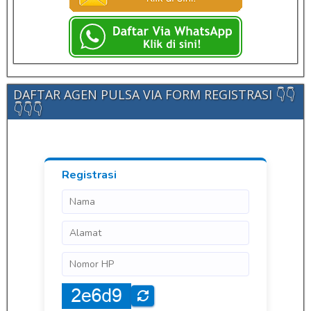
DAFTAR AGEN PULSA VIA FORM REGISTRASI 👇👇
👇👇👇