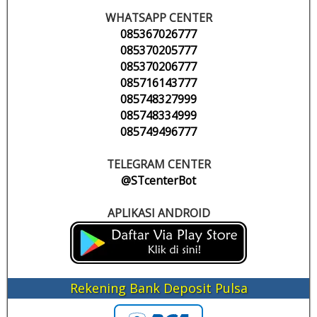
WHATSAPP CENTER
085367026777
085370205777
085370206777
085716143777
085748327999
085748334999
085749496777
TELEGRAM CENTER
@STcenterBot
APLIKASI ANDROID
Rekening Bank Deposit Pulsa