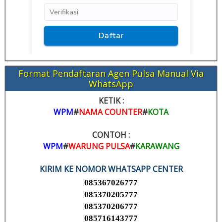
Format Pendaftaran Agen Pulsa Manual Via
WhatsApp
KETIK :
WPM
#
NAMA COUNTER
#
KOTA
CONTOH :
WPM
#
WARUNG PULSA
#
KARAWANG
KIRIM KE NOMOR WHATSAPP CENTER
085367026777
085370205777
085370206777
085716143777