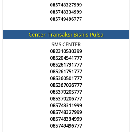
085748327999
085748334999
085749496777
Center Transaksi Bisnis Pulsa
SMS CENTER
082310530399
085204541777
085261731777
085261751777
085360501777
085367026777
085370205777
085370206777
085748311999
085748327999
085748334999
085749496777