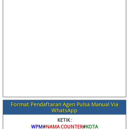
Format Pendaftaran Agen Pulsa Manual Via
WhatsApp
KETIK :
WPM
#
NAMA COUNTER
#
KOTA