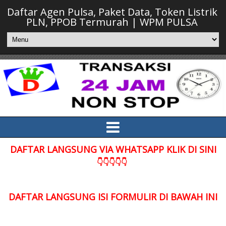
Daftar Agen Pulsa, Paket Data, Token Listrik
PLN, PPOB Termurah | WPM PULSA
DAFTAR LANGSUNG VIA WHATSAPP KLIK DI SINI
👇👇👇👇👇
DAFTAR LANGSUNG ISI FORMULIR DI BAWAH INI