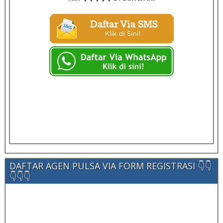
DAFTAR AGEN PULSA VIA FORM REGISTRASI 👇👇
👇👇👇