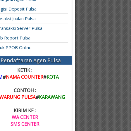
gisi Deposit Pulsa
saksi Jualan Pulsa
ransaksi Server Pulsa
b Report Pulsa
ruk PPOB Online
Pendaftaran Agen Pulsa
KETIK :
M
#
NAMA COUNTER
#
KOTA
CONTOH :
WARUNG PULSA
#
KARAWANG
KIRIM KE :
WA CENTER
SMS CENTER