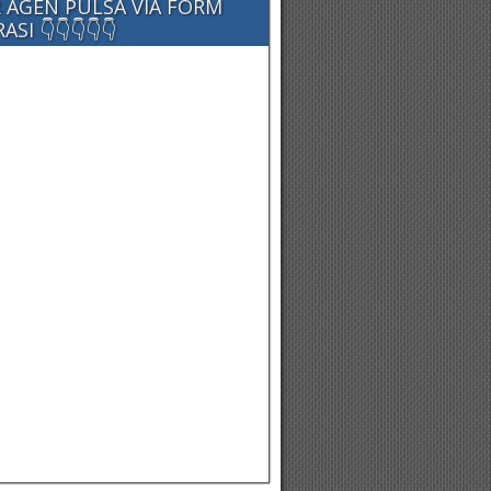
 AGEN PULSA VIA FORM
SI 👇👇👇👇👇