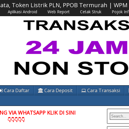
 Data, Token Listrik PLN, PPOB Termurah | WP
Aplikasi Android
Web Report
Cetak Struk
Pojok In
Cara Daftar
Cara Deposit
Cara Transaksi
G VIA WHATSAPP KLIK DI SINI
👇👇👇👇👇