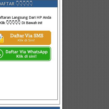
AFTAR 👇👇👇👇👇
ftaran Langsung Dari HP Anda
Klik 👇👇👇👇👇 Di Bawah ini!