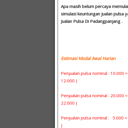
Apa masih belum percaya memulai u
simulasi keuntungan jualan pulsa ya
Jualan Pulsa Di Padangpanjang .
Estimasi Modal Awal Harian :
Penjualan pulsa nominal : 10.000 
12.000 )
Penjualan pulsa nominal : 20.000 
22.000 )
Penjualan pulsa nominal : 5.000
)