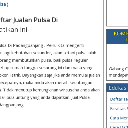
lsa
)
aftar Jualan Pulsa Di
atikan ini
KOMP
T
 Pulsa Di Padangpanjang . Perlu kita mengerti
lagi kebutuhan sekunder, akan tetapi pulsa ialah
rang membutuhkan pulsa, baik pulsa reguler
 setiap rumah tangga sekarang ini dan masa yang
Gabung C
n listrik. Bayangkan saja jika anda memulai jualan
mendapat
i secepatnya, maka anda akan meraih keuntungan
Edukasi
kan. Tidak menutup kemungkinan wirausaha anda akan
 pula untung yang anda dapatkan. Jual Pulsa
Daftar H
adangpanjang .
Fasilitas
Cara Mem
Cara Daft