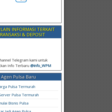
LAIN INFORMASI TERKAIT
RANSAKSI & DEPOSIT
hannel Telegram kami untuk
kan Info Terbaru
@info_
WPM
 Agen Pulsa Baru
arga Pulsa Termurah
 Server Pulsa Termurah
ulai Bisnis Pulsa
ar Jadi Agen Pulsa