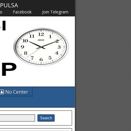
M PULSA
fo
Facebook
Join Telegram
No Center