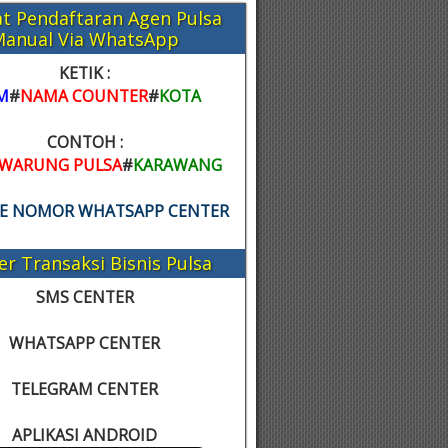
t Pendaftaran Agen Pulsa
Manual Via WhatsApp
KETIK :
M
#
NAMA COUNTER
#
KOTA
CONTOH :
WARUNG PULSA
#
KARAWANG
KE NOMOR WHATSAPP CENTER
er Transaksi Bisnis Pulsa
SMS CENTER
WHATSAPP CENTER
TELEGRAM CENTER
APLIKASI ANDROID