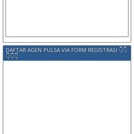
DAFTAR AGEN PULSA VIA FORM REGISTRASI 👇👇
👇👇👇