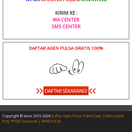
KIRIM KE :
WA CENTER
SMS CENTER
DAFTAR AGEN PULSA GRATIS 100%
Copyright © since 2015-2026
Daftar Agen Pulsa, Paket Data, Token Listrik
PLN, PPOB Termurah | WPM PULSA
|
Agen Pulsa Murah
|
Agen Pulsa Murah
All Operator