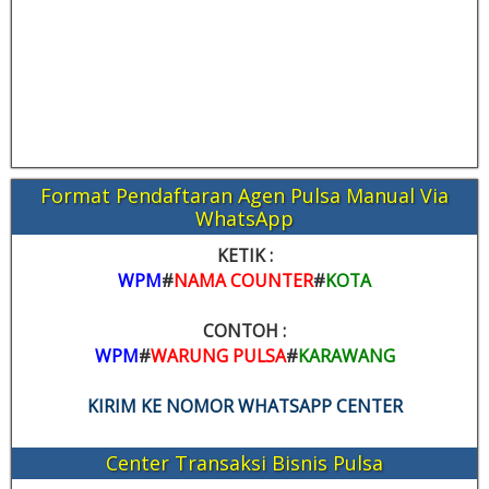
Format Pendaftaran Agen Pulsa Manual Via
WhatsApp
KETIK :
WPM
#
NAMA COUNTER
#
KOTA
CONTOH :
WPM
#
WARUNG PULSA
#
KARAWANG
KIRIM KE NOMOR WHATSAPP CENTER
Center Transaksi Bisnis Pulsa