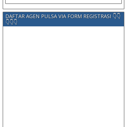
DAFTAR AGEN PULSA VIA FORM REGISTRASI 👇👇
👇👇👇