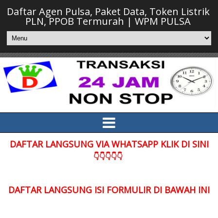
Daftar Agen Pulsa, Paket Data, Token Listrik
PLN, PPOB Termurah | WPM PULSA
DAFTAR LANGSUNG VIA WHATSAPP KLIK DI SINI
👇👇👇👇👇
DAFTAR LANGSUNG ISI FORMULIR DI BAWAH INI