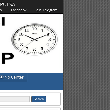
M PULSA
fo
Facebook
Join Telegram
No Center