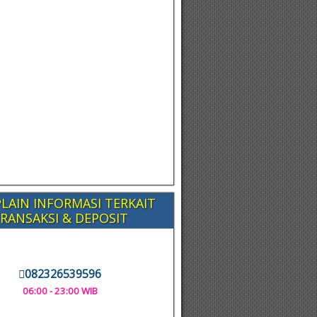
LAIN INFORMASI TERKAIT
RANSAKSI & DEPOSIT
082326539596
06:00 - 23:00 WIB