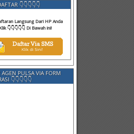
AFTAR 👇👇👇👇👇
ftaran Langsung Dari HP Anda
Klik 👇👇👇👇👇 Di Bawah ini!
 AGEN PULSA VIA FORM
SI 👇👇👇👇👇