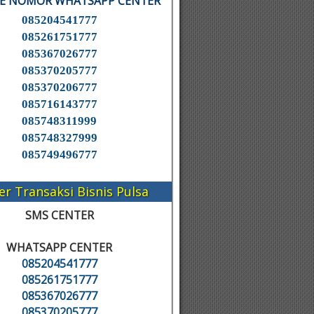
KE NOMOR WHATSAPP CENTER
085204541777
085261751777
085367026777
085370205777
085370206777
085716143777
085748311999
085748327999
085749496777
er Transaksi Bisnis Pulsa
SMS CENTER
WHATSAPP CENTER
085204541777
085261751777
085367026777
085370205777