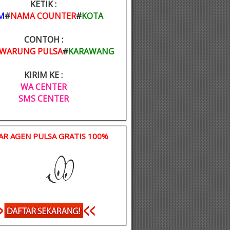
KETIK :
M
#
NAMA COUNTER
#
KOTA
CONTOH :
WARUNG PULSA
#
KARAWANG
KIRIM KE :
WA CENTER
SMS CENTER
AR AGEN PULSA GRATIS 100%