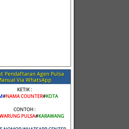
t Pendaftaran Agen Pulsa
Manual Via WhatsApp
KETIK :
M
#
NAMA COUNTER
#
KOTA
CONTOH :
WARUNG PULSA
#
KARAWANG