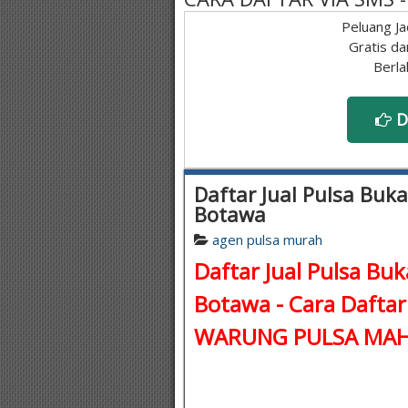
Peluang Ja
Gratis da
Berla
D
Daftar Jual Pulsa Buka
Botawa
agen pulsa murah
Daftar Jual Pulsa Buk
Botawa - Cara Daftar
WARUNG PULSA MAH