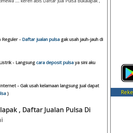
mewa ..... keren abis Daftar Jual Pulsa Bukalapak ,
a Reguler -
Daftar jualan pulsa
gak usah jauh-jauh di
Listrik - Langsung
cara deposit pulsa
ya sini aku
nternet - Gak usah kelamaan langsung jual dapat
Reke
lsa
)
lapak , Daftar Jualan Pulsa Di
i