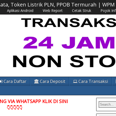
 Data, Token Listrik PLN, PPOB Termurah | WP
Aplikasi Android
Web Report
Cetak Struk
Pojok In
Cara Daftar
Cara Deposit
Cara Transaksi
G VIA WHATSAPP KLIK DI SINI
👇👇👇👇👇