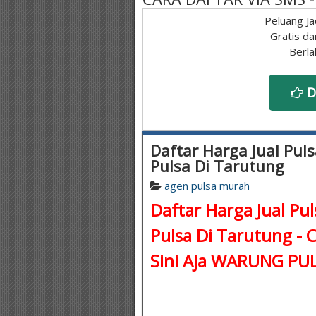
Peluang Ja
Gratis da
Berla
D
Daftar Harga Jual Puls
Pulsa Di Tarutung
agen pulsa murah
Daftar Harga Jual Pul
Pulsa Di Tarutung - 
Sini Aja WARUNG P