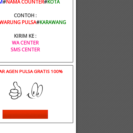
M
#
NAMA COUNTER
#
KOTA
CONTOH :
WARUNG PULSA
#
KARAWANG
KIRIM KE :
WA CENTER
SMS CENTER
AR AGEN PULSA GRATIS 100%