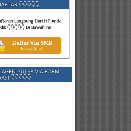
AFTAR 👇👇👇👇👇
ftaran Langsung Dari HP Anda
Klik 👇👇👇👇👇 Di Bawah ini!
 AGEN PULSA VIA FORM
SI 👇👇👇👇👇