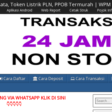
 Data, Token Listrik PLN, PPOB Termurah | WP
Aplikasi Android
Web Report
Cetak Struk
Pojok In
Cara Daftar
Cara Deposit
Cara Transaksi
G VIA WHATSAPP KLIK DI SINI
👇👇👇👇👇