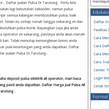
mendapat
r , Daftar Jualan Pulsa Di Tarutung . Perlu kita
ukan lagi kebutuhan sekunder, namun pulsa
Edukasi
pir semua kalangan membutuhkan pulsa, baik
et. Selain itu setiap rumah tangga sekarang ini dan
Daftar H
tuhkan pulsa listrik. Bayangkan saja jika anda
Fasilitas
ua operator ini sekarang, pastinya anda akan meraih
Cara Mem
tab kan. Tidak menutup kemungkinan bisnis anda
Cara Daft
ar pula keuntungan yang anda dapatkan. Daftar
tar Jualan Pulsa Di Tarutung .
Cara Men
Cara Tran
Center T
Login We
ha deposit pulsa elektrik all operator, mari baca
ang pasti anda dapatkan. Daftar Harga Jual Pulsa All
Cetak St
Tarutung .
Format 