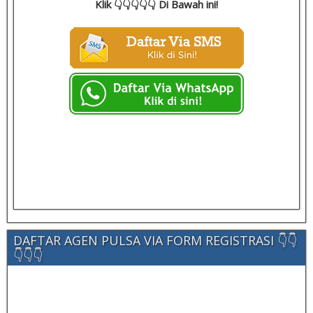
Klik 👇👇👇👇👇 Di Bawah ini!
DAFTAR AGEN PULSA VIA FORM REGISTRASI 👇👇
👇👇👇