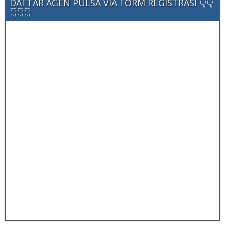
DAFTAR AGEN PULSA VIA FORM REGISTRASI 👇👇
👇👇👇