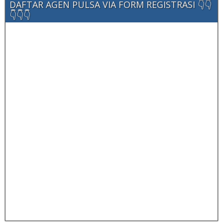
DAFTAR AGEN PULSA VIA FORM REGISTRASI 👇👇
👇👇👇