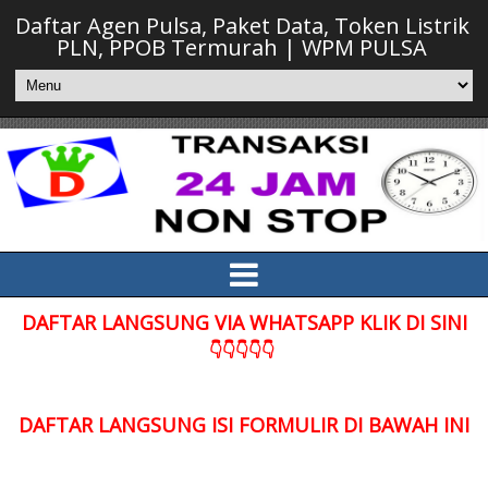
Daftar Agen Pulsa, Paket Data, Token Listrik
PLN, PPOB Termurah | WPM PULSA
DAFTAR LANGSUNG VIA WHATSAPP KLIK DI SINI
👇👇👇👇👇
DAFTAR LANGSUNG ISI FORMULIR DI BAWAH INI