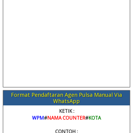
Format Pendaftaran Agen Pulsa Manual Via
WhatsApp
KETIK :
WPM
#
NAMA COUNTER
#
KOTA
CONTOH :