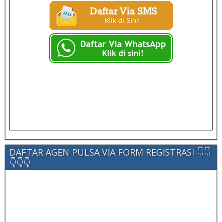
DAFTAR AGEN PULSA VIA FORM REGISTRASI 👇👇
👇👇👇